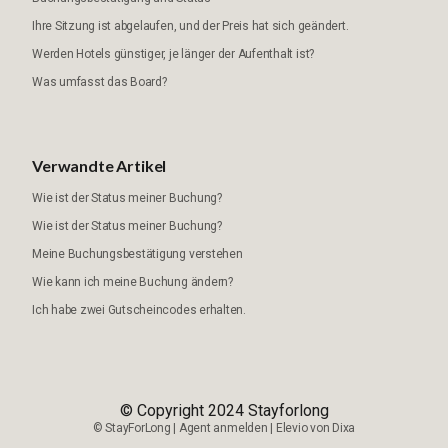
Ihre Sitzung ist abgelaufen, und der Preis hat sich geändert.
Werden Hotels günstiger, je länger der Aufenthalt ist?
Was umfasst das Board?
Verwandte Artikel
Wie ist der Status meiner Buchung?
Wie ist der Status meiner Buchung?
Meine Buchungsbestätigung verstehen
Wie kann ich meine Buchung ändern?
Ich habe zwei Gutscheincodes erhalten.
© Copyright 2024 Stayforlong
©
StayForLong
|
Agent anmelden
|
Elevio von
Dixa