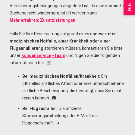
Hilfe
Versicherungsbedingungen abgedeckt ist, da eine stornierte
Buchung nicht wiederhergestellt werden kann.
Mehr erfahren: Zusatzleistungen
Falls Sie Ihre Reservierung aufgrund eines
unerwarteten
medizinischen Notfalls, einer Krankheit oder einer
Flugannullierung
stornieren müssen, kontaktieren Sie bitte
unser
Kundenservice
-Team
und fügen Sie die folgenden
Informationen bei
:
✉️
Bei medizinischen Notfällen/Krankheit:
Ein
offizielles ärztliches Attest oder eine unterschriebene
ärztliche Bescheinigung, die bestätigt, dass Sie nicht
reisen können
.
🏥
Bei Flugausfällen:
Die offizielle
Stornierungsmitteilung oder E-Mail Ihrer
Fluggesellschaft
.
✈️