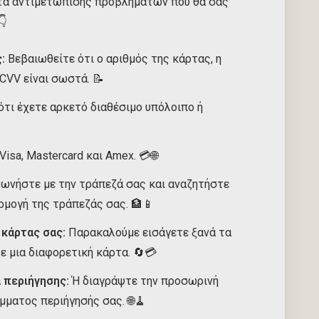
ατα αντιμετώπισης προβλημάτων που θα σας
👇
:
Βεβαιωθείτε ότι ο αριθμός της κάρτας, η
CVV είναι σωστά. 📝
τι έχετε αρκετό διαθέσιμο υπόλοιπο ή
isa, Mastercard και Amex. 💳🌐
ωνήστε με την τράπεζά σας και αναζητήστε
ρμογή της τράπεζάς σας. 🏦📱
κάρτας σας:
Παρακαλούμε εισάγετε ξανά τα
ε μια διαφορετική κάρτα. 🔄💳
 περιήγησης:
Ή διαγράψτε την προσωρινή
μματος περιήγησής σας. 🌐🧹