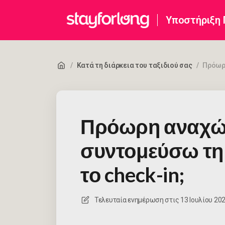
Υποστήριξη
/
Κατά τη διάρκεια του ταξιδιού σας
/
Πρόωρη
Πρόωρη αναχώ
συντομεύσω τη 
το check-in;
Τελευταία ενημέρωση στις
13 Ιουλίου 2026