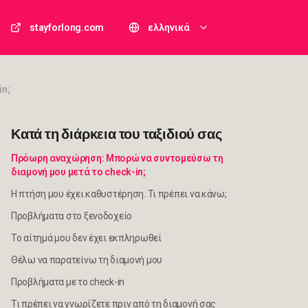
stayforlong.com
ελληνικά
in;
Κατά τη διάρκεια του ταξιδιού σας
Πρόωρη αναχώρηση: Μπορώ να συντομεύσω τη
διαμονή μου μετά το check-in;
Η πτήση μου έχει καθυστέρηση. Τι πρέπει να κάνω;
Προβλήματα στο ξενοδοχείο
Το αίτημά μου δεν έχει εκπληρωθεί
Θέλω να παρατείνω τη διαμονή μου
Προβλήματα με το check-in
Τι πρέπει να γνωρίζετε πριν από τη διαμονή σας