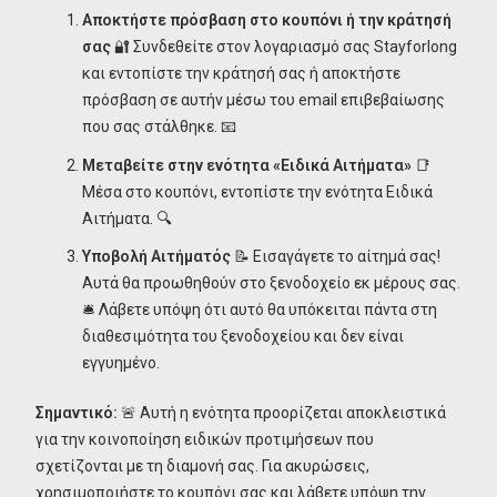
Αποκτήστε πρόσβαση στο κουπόνι ή την κράτησή
σας
🔐 Συνδεθείτε στον λογαριασμό σας Stayforlong
και εντοπίστε την κράτησή σας ή αποκτήστε
πρόσβαση σε αυτήν μέσω του email επιβεβαίωσης
που σας στάλθηκε. 📧
Μεταβείτε στην ενότητα «Ειδικά Αιτήματα»
📑
Μέσα στο κουπόνι, εντοπίστε την ενότητα Ειδικά
Αιτήματα. 🔍
Υποβολή Αιτήματός
📝 Εισαγάγετε το αίτημά σας!
Αυτά θα προωθηθούν στο ξενοδοχείο εκ μέρους σας.
🛎️ Λάβετε υπόψη ότι αυτό θα υπόκειται πάντα στη
διαθεσιμότητα του ξενοδοχείου και δεν είναι
εγγυημένο.
Σημαντικό:
🚨 Αυτή η ενότητα προορίζεται αποκλειστικά
για την κοινοποίηση ειδικών προτιμήσεων που
σχετίζονται με τη διαμονή σας. Για ακυρώσεις,
χρησιμοποιήστε το κουπόνι σας και λάβετε υπόψη την