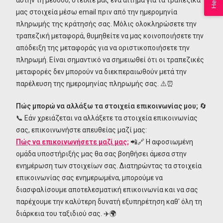
Help
αυτήν τη μέθοδο, στείλτε μας ένα αίτημα για τα τραπεζικά
μας στοιχεία μέσω email πριν από την ημερομηνία
πληρωμής της κράτησής σας. Μόλις ολοκληρώσετε την
τραπεζική μεταφορά, θυμηθείτε να μας κοινοποιήσετε την
απόδειξη της μεταφοράς για να οριστικοποιήσετε την
πληρωμή. Είναι σημαντικό να σημειωθεί ότι οι τραπεζικές
μεταφορές δεν μπορούν να διεκπεραιωθούν μετά την
παρέλευση της ημερομηνίας πληρωμής σας. ⚠️⏰
Πώς μπορώ να αλλάξω τα στοιχεία επικοινωνίας μου;
🔄
📞 Εάν χρειάζεται να αλλάξετε τα στοιχεία επικοινωνίας
σας, επικοινωνήστε απευθείας μαζί μας:
Πώς να επικοινωνήσετε μαζί μας;
📲🔗 Η αφοσιωμένη
ομάδα υποστήριξής μας θα σας βοηθήσει άμεσα στην
ενημέρωση των στοιχείων σας. Διατηρώντας τα στοιχεία
επικοινωνίας σας ενημερωμένα, μπορούμε να
διασφαλίσουμε αποτελεσματική επικοινωνία και να σας
παρέχουμε την καλύτερη δυνατή εξυπηρέτηση καθ' όλη τη
διάρκεια του ταξιδιού σας. ✈️🌍