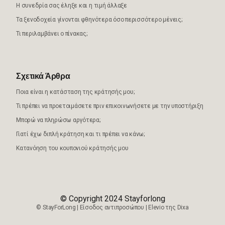
Η συνεδρία σας έληξε και η τιμή άλλαξε
Τα ξενοδοχεία γίνονται φθηνότερα όσο περισσότερο μένεις;
Τι περιλαμβάνει ο πίνακας;
Σχετικά Άρθρα
Ποια είναι η κατάσταση της κράτησής μου;
Τι πρέπει να προετοιμάσετε πριν επικοινωνήσετε με την υποστήριξη
Μπορώ να πληρώσω αργότερα;
Γιατί έχω διπλή κράτηση και τι πρέπει να κάνω;
Κατανόηση του κουπονιού κράτησής μου
© Copyright 2024 Stayforlong
©
StayForLong
|
Είσοδος αντιπροσώπου
|
Elevio της
Dixa