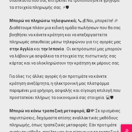
διαδικασία που σας επιτρέπει να τροποποιήσετε γρήγορα
τα στοιχεία πληρωμής σας. ⚡🛡️
Μπορώ να πληρώσω τηλεφωνικά;
📞💰 Ναι, μπορείτε! 🎉
Διαθέτουμε πλέον μια ειδική ομάδα πωλήσεων που θα σας
βοηθήσει να κάνετε κράτηση και να επεξεργαστείτε
πληρωμές απευθείας μέσω τηλεφώνου για τις αγορές μας
στην Αγγλία
και
την Ισπανία
. Οι εκπρόσωποί μας μπορούν
να λάβουν με ασφάλεια τα στοιχεία της πιστωτικής σας
κάρτας και να ολοκληρώσουν την κράτηση εκ μέρους σας.
Για όλες τις άλλες αγορές ή αν προτιμάτε να κάνετε
κράτηση ανεξάρτητα, η ηλεκτρονική μας πλατφόρμα
παραμένει μια γρήγορη, ασφαλής και σίγουρη επιλογή που
προστατεύει πλήρως τα οικονομικά σας στοιχεία. 💻🛡️
Μπορώ να κάνω τραπεζική μεταφορά;
🏦💸 Σε ορισμένες
περιπτώσεις, δεχόμαστε επίσης εναλλακτικές μεθόδους
πληρωμής, όπως τραπεζικές μεταφορές. Εάν προτιμάτε