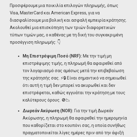
Προσφέρουμε μια ποικιλία επιλογών πληρωμής, όπως
Visa, MasterCard και American Express, για να
διασφαλίσουμε μια βολική και ασφαλή εμπειρία κράτησης.
Ακολουθεί μια επισκόπηση των τριών διαφορετικών
τύπων τιμών μας, ο καθένας με τη δική του συγκεκριμένη
προσέγγιση πληρωμής: 👇
Μη Επιστρέψιμη Ποσό (NRF):
Με την τιμή μη
επιστρέψιμης τιμής, η πληρωμή θα αφαιρεθεί από
τον λογαριασμό σας αμέσως μετά την επιβεβαίωση
της κράτησής σας. ⚡🔒 Είναι σημαντικό να σημειωθεί
ότι αυτή η τιμή δεν μπορεί να ακυρωθεί και δεν
επιστρέφεται, καθώς εγγυάται την κράτηση με τους
καλύτερους όρους. 🚫📉
Δωρεάν Ακύρωση (NOR):
Για την τιμή Δωρεάν
Ακύρωσης, η πληρωμή θα αφαιρεθεί την ημερομηνία
που καθορίζεται στο κουπόνι σας, η οποία συνήθως
πραγματοποιείται λίγες ημέρες πριν από την άφιξή