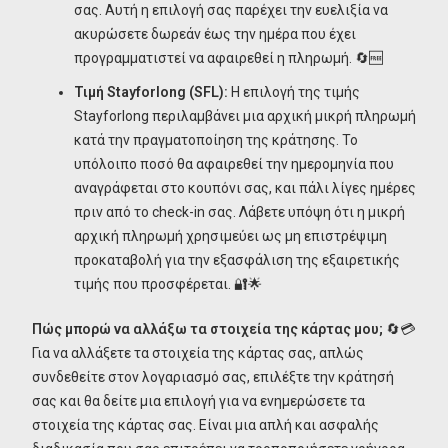
σας. Αυτή η επιλογή σας παρέχει την ευελιξία να
ακυρώσετε δωρεάν έως την ημέρα που έχει
προγραμματιστεί να αφαιρεθεί η πληρωμή. 🔄🆓
Τιμή Stayforlong (SFL):
Η επιλογή της τιμής
Stayforlong περιλαμβάνει μια αρχική μικρή πληρωμή
κατά την πραγματοποίηση της κράτησης. Το
υπόλοιπο ποσό θα αφαιρεθεί την ημερομηνία που
αναγράφεται στο κουπόνι σας, και πάλι λίγες ημέρες
πριν από το check-in σας. Λάβετε υπόψη ότι η μικρή
αρχική πληρωμή χρησιμεύει ως μη επιστρέψιμη
προκαταβολή για την εξασφάλιση της εξαιρετικής
τιμής που προσφέρεται. 🔐🌟
Πώς μπορώ να αλλάξω τα στοιχεία της κάρτας μου;
🔄💳
Για να αλλάξετε τα στοιχεία της κάρτας σας, απλώς
συνδεθείτε στον λογαριασμό σας, επιλέξτε την κράτησή
σας και θα δείτε μια επιλογή για να ενημερώσετε τα
στοιχεία της κάρτας σας. Είναι μια απλή και ασφαλής