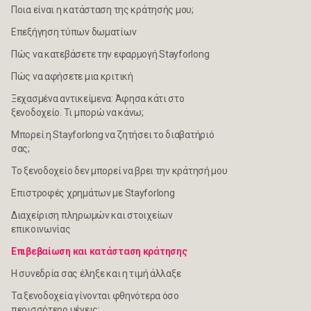
Ποια είναι η κατάσταση της κράτησής μου;
Επεξήγηση τύπων δωματίων
Πώς να κατεβάσετε την εφαρμογή Stayforlong
Πώς να αφήσετε μια κριτική
Ξεχασμένα αντικείμενα: Άφησα κάτι στο
ξενοδοχείο. Τι μπορώ να κάνω;
Μπορεί η Stayforlong να ζητήσει το διαβατήριό
σας;
Το ξενοδοχείο δεν μπορεί να βρει την κράτησή μου
Επιστροφές χρημάτων με Stayforlong
Διαχείριση πληρωμών και στοιχείων
επικοινωνίας
Επιβεβαίωση και κατάσταση κράτησης
Η συνεδρία σας έληξε και η τιμή άλλαξε
Τα ξενοδοχεία γίνονται φθηνότερα όσο
περισσότερο μένεις;