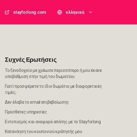
stayforlong.com
ελληνικά
Συχνές Ερωτήσεις
Το ξενοδοχείο με χρέωσε περισσότερο ή μου έκανε
υποβάθμιση στην τιμή του δωματίου
Γιατί προσφέρετε το ίδιο δωμάτιο με διαφορετικές
τιμές;
Δεν έλαβα το email επιβεβαίωσης
Πρόσθετες υπηρεσίες
Εντοπισμός και αναφορά απάτης με το Stayforlong
Κατανόηση του κουπονιού κράτησής μου