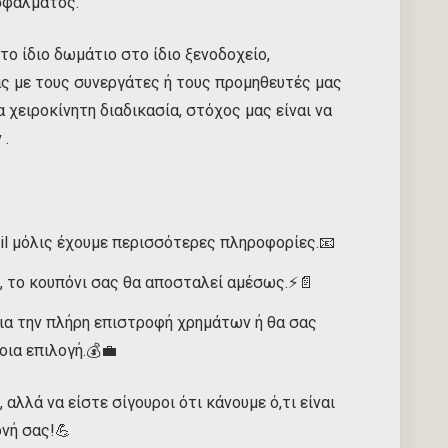
σφάλματος.
 ίδιο δωμάτιο στο ίδιο ξενοδοχείο,
ς με τους συνεργάτες ή τους προμηθευτές μας
 χειροκίνητη διαδικασία, στόχος μας είναι να
ν
.
l μόλις έχουμε περισσότερες πληροφορίες.📧
, το κουπόνι σας θα αποσταλεί αμέσως.⚡📄
για την πλήρη επιστροφή χρημάτων ή θα σας
οια επιλογή.💰💼
, αλλά να είστε σίγουροι ότι κάνουμε ό,τι είναι
ονή σας!💪