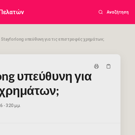
 Πελατών
Αναζήτηση
η Stayforlong υπεύθυνη για τις επιστροφές χρημάτων;
long υπεύθυνη για
 χρημάτων;
 - 3:20 μ.μ.