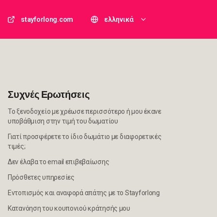
stayforlong.com
ελληνικά
Συχνές Ερωτήσεις
Το ξενοδοχείο με χρέωσε περισσότερο ή μου έκανε
υποβάθμιση στην τιμή του δωματίου
Γιατί προσφέρετε το ίδιο δωμάτιο με διαφορετικές
τιμές;
Δεν έλαβα το email επιβεβαίωσης
Πρόσθετες υπηρεσίες
Εντοπισμός και αναφορά απάτης με το Stayforlong
Κατανόηση του κουπονιού κράτησής μου