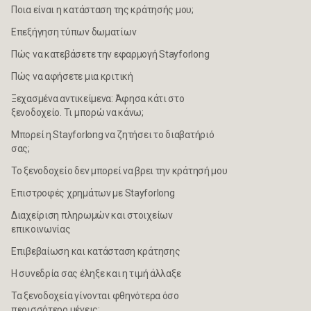
Ποια είναι η κατάσταση της κράτησής μου;
Επεξήγηση τύπων δωματίων
Πώς να κατεβάσετε την εφαρμογή Stayforlong
Πώς να αφήσετε μια κριτική
Ξεχασμένα αντικείμενα: Άφησα κάτι στο
ξενοδοχείο. Τι μπορώ να κάνω;
Μπορεί η Stayforlong να ζητήσει το διαβατήριό
σας;
Το ξενοδοχείο δεν μπορεί να βρει την κράτησή μου
Επιστροφές χρημάτων με Stayforlong
Διαχείριση πληρωμών και στοιχείων
επικοινωνίας
Επιβεβαίωση και κατάσταση κράτησης
Η συνεδρία σας έληξε και η τιμή άλλαξε
Τα ξενοδοχεία γίνονται φθηνότερα όσο
περισσότερο μένεις;