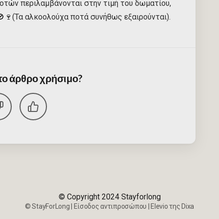
ποτών περιλαμβάνονται στην τιμή του δωματίου,
🚫🍷(Τα αλκοολούχα ποτά συνήθως εξαιρούνται).
 το άρθρο χρήσιμο?
© Copyright 2024 Stayforlong
©
StayForLong
|
Είσοδος αντιπροσώπου
|
Elevio της
Dixa