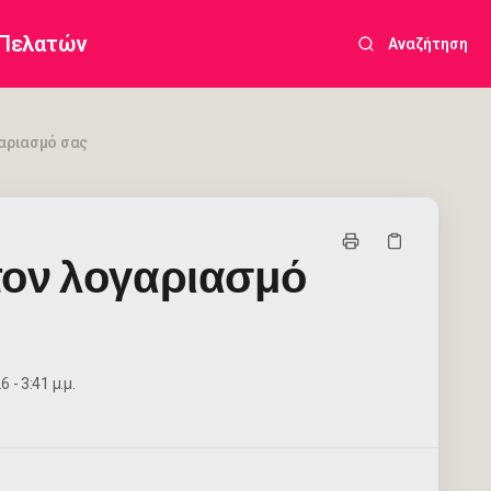
 Πελατών
Αναζήτηση
αριασμό σας
τον λογαριασμό
 - 3:41 μ.μ.