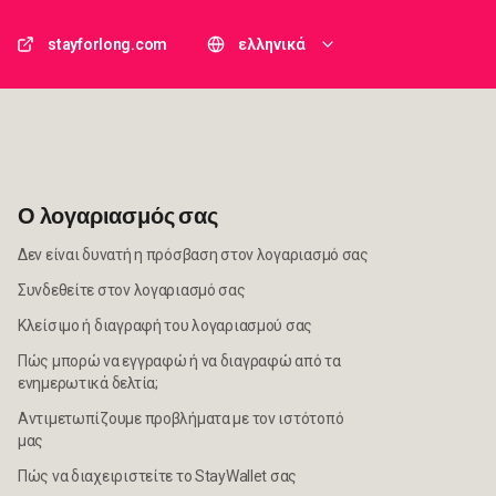
stayforlong.com
ελληνικά
Ο λογαριασμός σας
Δεν είναι δυνατή η πρόσβαση στον λογαριασμό σας
Συνδεθείτε στον λογαριασμό σας
Κλείσιμο ή διαγραφή του λογαριασμού σας
Πώς μπορώ να εγγραφώ ή να διαγραφώ από τα
ενημερωτικά δελτία;
Αντιμετωπίζουμε προβλήματα με τον ιστότοπό
μας
Πώς να διαχειριστείτε το StayWallet σας