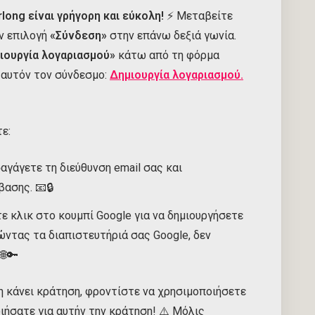
long είναι γρήγορη και εύκολη!
⚡ Μεταβείτε
ν επιλογή
«Σύνδεση»
στην επάνω δεξιά γωνία.
ιουργία λογαριασμού»
κάτω από τη φόρμα
ε αυτόν τον σύνδεσμο:
Δημιουργία λογαριασμού.
ε:
αγάγετε τη διεύθυνση email σας και
ασης. 📧🔒
ε κλικ στο κουμπί Google για να δημιουργήσετε
ντας τα διαπιστευτήριά σας Google, δεν
🌐🔑
η κάνει κράτηση, φροντίστε να χρησιμοποιήσετε
οιήσατε για αυτήν την κράτηση! ⚠️ Μόλις