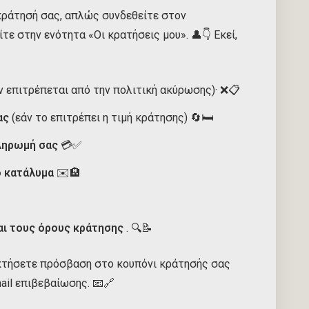
 κράτησή σας, απλώς συνδεθείτε στον
τε στην ενότητα «Οι κρατήσεις μου». 👤👇 Εκεί,
ν επιτρέπεται από την πολιτική ακύρωσης)· ❌📋
ας
(εάν το επιτρέπει η τιμή κράτησης) 🔄🛏️
ληρωμή σας
💳✅
ο κατάλυμα
✉️🏨
αι τους όρους κράτησης
. 🔍📝
κτήσετε πρόσβαση στο κουπόνι κράτησής σας
il επιβεβαίωσης. 📧🔗