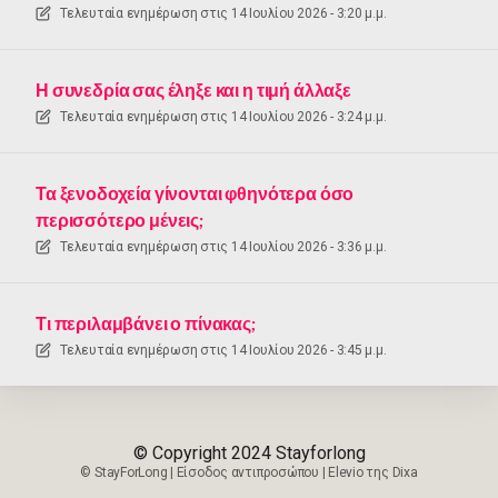
Τελευταία ενημέρωση στις
14 Ιουλίου 2026 - 3:20 μ.μ.
Η συνεδρία σας έληξε και η τιμή άλλαξε
Τελευταία ενημέρωση στις
14 Ιουλίου 2026 - 3:24 μ.μ.
Τα ξενοδοχεία γίνονται φθηνότερα όσο
περισσότερο μένεις;
Τελευταία ενημέρωση στις
14 Ιουλίου 2026 - 3:36 μ.μ.
Τι περιλαμβάνει ο πίνακας;
Τελευταία ενημέρωση στις
14 Ιουλίου 2026 - 3:45 μ.μ.
© Copyright 2024 Stayforlong
©
StayForLong
|
Είσοδος αντιπροσώπου
|
Elevio της
Dixa