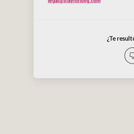
legal@stayforlong.com
¿Te resultó