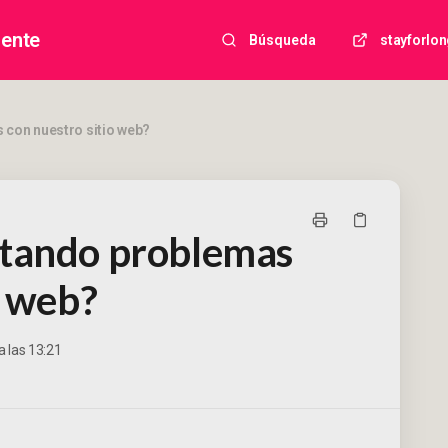
iente
Búsqueda
stayforlo
con nuestro sitio web?
ntando problemas
o web?
a las 13:21