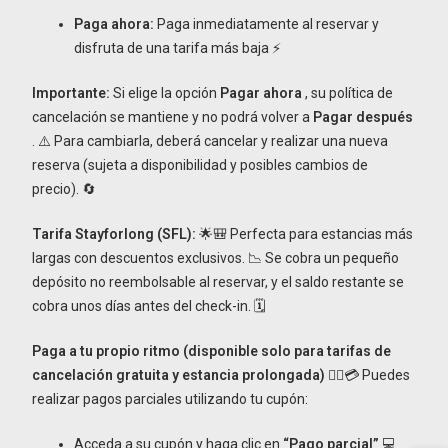
Paga ahora:
Paga inmediatamente al reservar y
disfruta de una tarifa más baja ⚡
Importante:
Si elige la opción
Pagar ahora
, su política de
cancelación se mantiene y no podrá volver a
Pagar después
. ⚠️ Para cambiarla, deberá cancelar y realizar una nueva
reserva (sujeta a disponibilidad y posibles cambios de
precio). 🔄
Tarifa Stayforlong (SFL):
🌟🎒 Perfecta para estancias más
largas con descuentos exclusivos. 📉 Se cobra un pequeño
depósito no reembolsable al reservar, y el saldo restante se
cobra unos días antes del check-in. 🗓️
Paga a tu propio ritmo (disponible solo para tarifas de
cancelación gratuita y estancia prolongada)
🚶‍♂️💳 Puedes
realizar pagos parciales utilizando tu cupón:
Acceda a su cupón y haga clic en
“Pago parcial”
💻