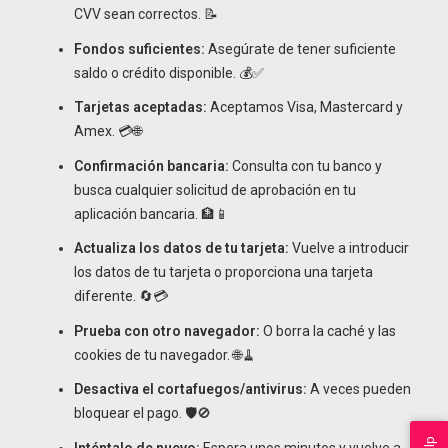
CVV sean correctos. 📝
Fondos suficientes:
Asegúrate de tener suficiente
saldo o crédito disponible. 💰✅
Tarjetas aceptadas:
Aceptamos Visa, Mastercard y
Amex. 💳🌐
Confirmación bancaria:
Consulta con tu banco y
busca cualquier solicitud de aprobación en tu
aplicación bancaria. 🏦📱
Actualiza los datos de tu tarjeta:
Vuelve a introducir
los datos de tu tarjeta o proporciona una tarjeta
diferente. 🔄💳
Prueba con otro navegador:
O borra la caché y las
cookies de tu navegador. 🌐🧹
Desactiva el cortafuegos/antivirus:
A veces pueden
bloquear el pago. 🛡️🚫
Inténtalo de nuevo:
Espera unos minutos y vuelve a