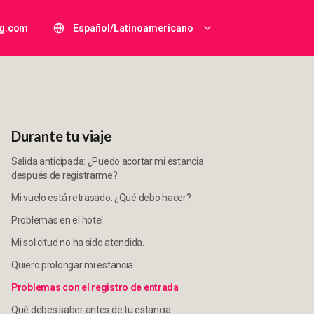
ng.com
Español/Latinoamericano
Durante tu viaje
Salida anticipada: ¿Puedo acortar mi estancia
después de registrarme?
Mi vuelo está retrasado. ¿Qué debo hacer?
Problemas en el hotel
Mi solicitud no ha sido atendida.
Quiero prolongar mi estancia.
Problemas con el registro de entrada
Qué debes saber antes de tu estancia