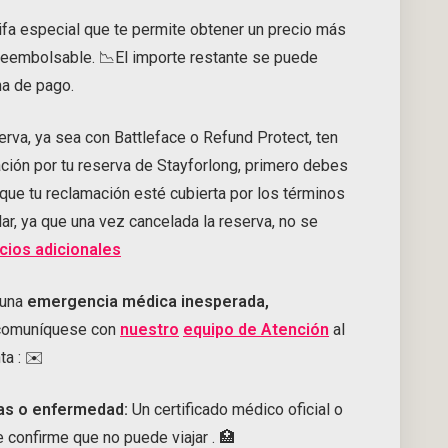
rifa especial que te permite obtener un precio más
reembolsable. 📉El importe restante se puede
ha de pago.
serva, ya sea con Battleface o Refund Protect, ten
ción por tu reserva de Stayforlong, primero debes
a que tu reclamación esté cubierta por los términos
ar, ya que una vez cancelada la reserva, no se
cios adicionales
 una
emergencia médica inesperada,
comuníquese con
nuestro
equipo de Atención
al
nta
:
✉️
as o enfermedad:
Un certificado médico oficial o
e confirme que no puede viajar
.
🏥