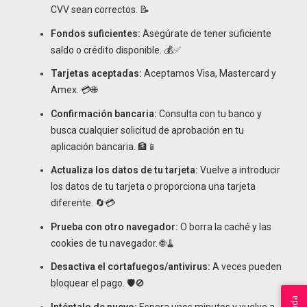
CVV sean correctos. 📝
Fondos suficientes:
Asegúrate de tener suficiente
saldo o crédito disponible. 💰✅
Tarjetas aceptadas:
Aceptamos Visa, Mastercard y
Amex. 💳🌐
Confirmación bancaria:
Consulta con tu banco y
busca cualquier solicitud de aprobación en tu
aplicación bancaria. 🏦📱
Actualiza los datos de tu tarjeta:
Vuelve a introducir
los datos de tu tarjeta o proporciona una tarjeta
diferente. 🔄💳
Prueba con otro navegador:
O borra la caché y las
cookies de tu navegador. 🌐🧹
Desactiva el cortafuegos/antivirus:
A veces pueden
bloquear el pago. 🛡️🚫
Inténtalo de nuevo:
Espera unos minutos y vuelve a