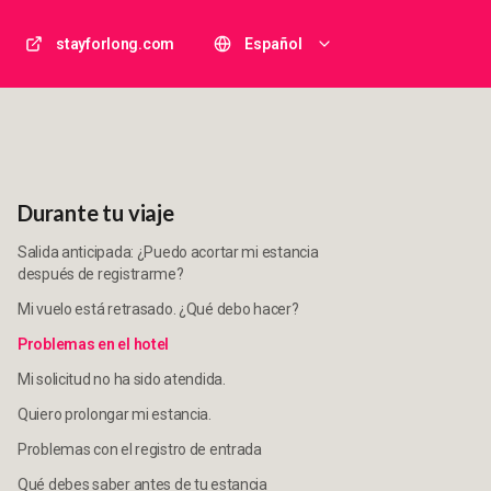
stayforlong.com
Español
Durante tu viaje
Salida anticipada: ¿Puedo acortar mi estancia
después de registrarme?
Mi vuelo está retrasado. ¿Qué debo hacer?
Problemas en el hotel
Mi solicitud no ha sido atendida.
Quiero prolongar mi estancia.
Problemas con el registro de entrada
Qué debes saber antes de tu estancia