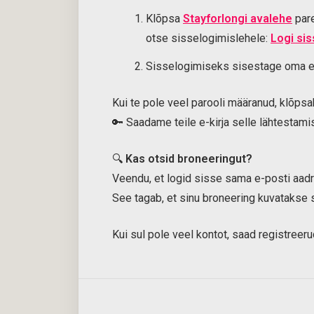
Klõpsa
Stayforlongi avalehe
pare
otse sisselogimislehele:
Logi si
Sisselogimiseks sisestage oma e-p
Kui te pole veel parooli määranud, klõpsa
🔑 Saadame teile e-kirja selle lähtestam
🔍
Kas otsid broneeringut?
Veendu, et logid sisse sama e-posti aad
See tagab, et sinu broneering kuvatakse s
Kui sul pole veel kontot, saad registreeru