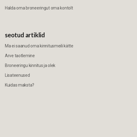
Halda oma broneeringut oma kontolt
seotud artiklid
Ma ei saanud oma kinnitusmeili kätte
Arve taotlemine
Broneeringu kinnitus ja olek
Lisateenused
Kuidas maksta?