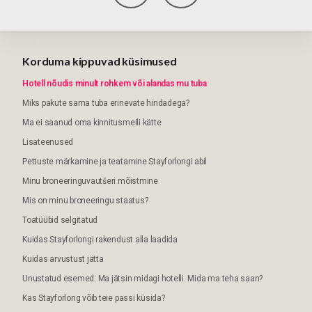
Korduma kippuvad küsimused
Hotell nõudis minult rohkem või alandas mu tuba
Miks pakute sama tuba erinevate hindadega?
Ma ei saanud oma kinnitusmeili kätte
Lisateenused
Pettuste märkamine ja teatamine Stayforlongi abil
Minu broneeringuvautšeri mõistmine
Mis on minu broneeringu staatus?
Toatüübid selgitatud
Kuidas Stayforlongi rakendust alla laadida
Kuidas arvustust jätta
Unustatud esemed: Ma jätsin midagi hotelli. Mida ma teha saan?
Kas Stayforlong võib teie passi küsida?