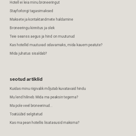
Hotell ei leia minu broneeringut
Stayforlongi tagasimaksed
Maksete ja kontaktandmete haldamine
Broneeringu kinnitus ja olek
Teie seanss aegus ja hind on muutunud
Kas hotellid muutuvad odavamaks, mida kauem peatute?
Mida juhatus sisaldab?
seotud artiklid
Kuidas minu riigivalik mõjutab kuvatavaid hindu
Mu lend hilineb. Mida ma peaksin tegema?
Ma pole veel broneerinud...
Toatüübid selgitatud
Kas ma pean hotellis lisatasusid maksma?