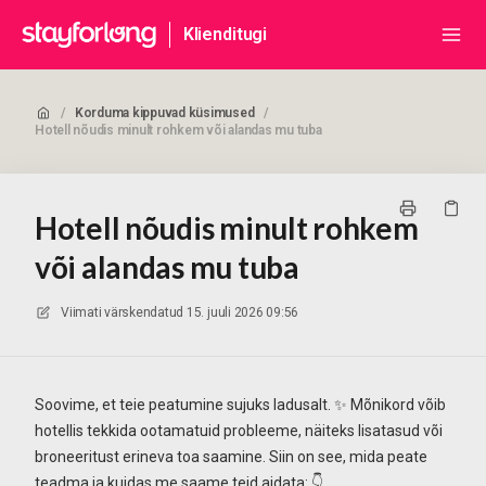
Klienditugi
/
Korduma kippuvad küsimused
/
Hotell nõudis minult rohkem või alandas mu tuba
Hotell nõudis minult rohkem
või alandas mu tuba
Viimati värskendatud
15. juuli 2026 09:56
Soovime, et teie peatumine sujuks ladusalt. ✨ Mõnikord võib
hotellis tekkida ootamatuid probleeme, näiteks lisatasud või
broneeritust erineva toa saamine. Siin on see, mida peate
teadma ja kuidas me saame teid aidata: 👇