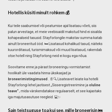
Hotellis küsiti minult rohkem
💰
Kui teile saabumisel või peatumise ajal lisatasu võeti, siis
palun arvestage, et meie veebisaidil makstud hind ei sisalda
kohapealseid tasusid. Stayforlongile makstav summa katab
ainult broneeritud ööd. 🛏️ Lisatasud kohalikud tasud, näiteks
kuurorditasud, turismimaksud või muud lisatasud, rakendab
otse hotell ning Stayforlong neid ei kogu ega nõua.
Soovitame enne ja pärast broneeringu vormistamist
hoolikalt üle vaadata hinna üksikasjad ja
broneerimistingimused
. 📄🔍 Lisateavet leiate ka hotelli
Stayforlongi lehel jaotisest „Sisseregistreerimine ja
oluline
teave“
, mida värskendatakse regulaarselt, et see kajastaks
iga majutusasutuse reegleid. 💻✨
Sain teistsuguse toa kui see, mille broneerisin
🛌