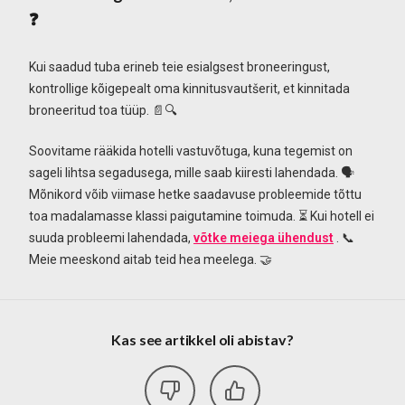
❓
Kui saadud tuba erineb teie esialgsest broneeringust,
kontrollige kõigepealt oma kinnitusvautšerit, et kinnitada
broneeritud toa tüüp. 📄🔍
Soovitame rääkida hotelli vastuvõtuga, kuna tegemist on
sageli lihtsa segadusega, mille saab kiiresti lahendada. 🗣️
Mõnikord võib viimase hetke saadavuse probleemide tõttu
toa madalamasse klassi paigutamine toimuda. ⏳ Kui hotell ei
suuda probleemi lahendada,
võtke meiega ühendust
. 📞
Meie meeskond aitab teid hea meelega. 🤝
Kas see artikkel oli abistav?