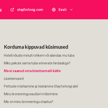
g
stayforlong.com
Eesti
Korduma kippuvad küsimused
Hotell nõudis minult rohkem või alandas mu tuba
Miks pakute sama tuba erinevate hindadega?
Ma ei saanud oma kinnitusmeili kätte
Lisateenused
Pettuste märkamine ja teatamine Stayforlongi abil
Minu broneeringuvautšeri mõistmine
Mis on minu broneeringu staatus?