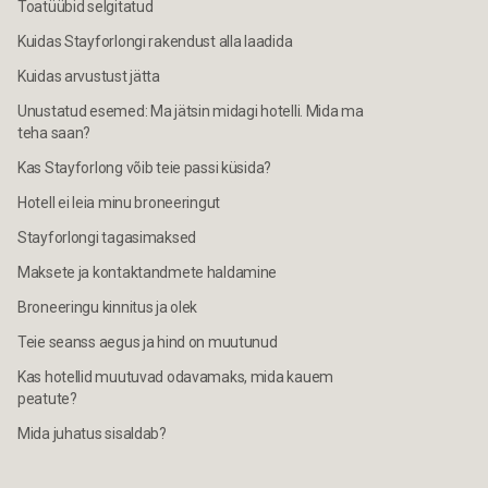
Toatüübid selgitatud
Kuidas Stayforlongi rakendust alla laadida
Kuidas arvustust jätta
Unustatud esemed: Ma jätsin midagi hotelli. Mida ma
teha saan?
Kas Stayforlong võib teie passi küsida?
Hotell ei leia minu broneeringut
Stayforlongi tagasimaksed
Maksete ja kontaktandmete haldamine
Broneeringu kinnitus ja olek
Teie seanss aegus ja hind on muutunud
Kas hotellid muutuvad odavamaks, mida kauem
peatute?
Mida juhatus sisaldab?