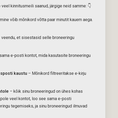
e veel kinnitusmeili saanud, järgige neid samme: 👇
umine võib mõnikord võtta paar minutit kauem aega.
 veendu, et sisestasid selle broneeringu
ama e-posti kontot, mida kasutasite broneeringu
psposti kaustu
– Mõnikord filtreeritakse e-kirju
ntole
– kõik sinu broneeringud on ühes kohas
 pole veel kontot, loo see sama e-posti
ringu tegemiseks, ja sinu broneeringud ilmuvad