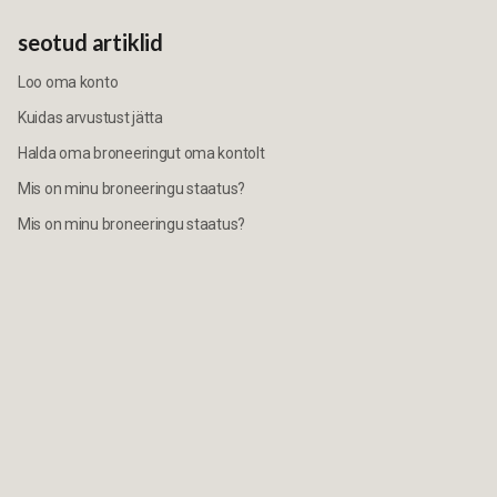
seotud artiklid
Loo oma konto
Kuidas arvustust jätta
Halda oma broneeringut oma kontolt
Mis on minu broneeringu staatus?
Mis on minu broneeringu staatus?