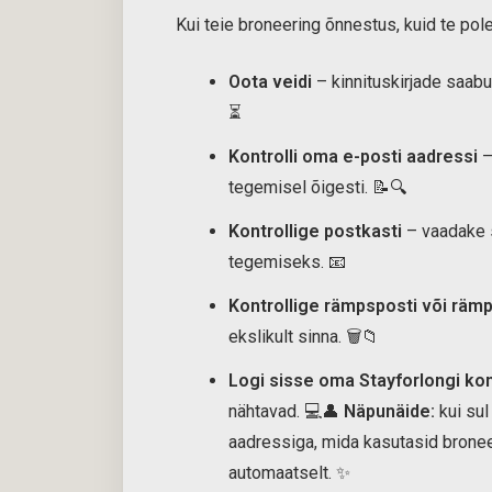
Kui teie broneering õnnestus, kuid te pol
Oota veidi
– kinnituskirjade saab
⏳
Kontrolli oma e-posti aadressi
–
tegemisel õigesti. 📝🔍
Kontrollige postkasti
– vaadake s
tegemiseks. 📧
Kontrollige rämpsposti või räm
ekslikult sinna. 🗑️📁
Logi sisse oma Stayforlongi ko
nähtavad. 💻👤
Näpunäide:
kui sul
aadressiga, mida kasutasid bronee
automaatselt. ✨