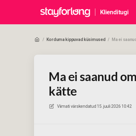
Klienditugi
/
Korduma kippuvad küsimused
/
Ma ei saanud
Ma ei saanud om
kätte
Viimati värskendatud
15. juuli 2026 10:42