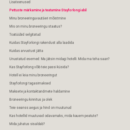
Lisateenused
Pettuste märkamine ja teatamine Stayforlongi abil
Minu broneeringuvautšeri mõistmine
Mis on minu broneeringu staatus?
Toatüübid selgitatud
Kuidas Stayforlongi rakendust alla laadida
Kuidas arvustust jätta
Unustatud esemed: Ma jätsin midagi hotelli. Mida ma teha saan?
Kas Stayforlong võib teie passi küsida?
Hotell ei leia minu broneeringut
Stayforlongi tagasimaksed
Maksete ja kontaktandmete haldamine
Broneeringu kinnitus ja olek
Teie seanss aegus ja hind on muutunud
Kas hotellid muutuvad odavamaks, mida kauem peatute?
Mida juhatus sisaldab?