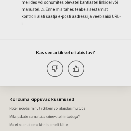
meilides või sõnumites olevatel kahtlastel linkidel või
manustel. ⚠️ Enne mis tahes teabe sisestamist
kontrolli alati saatja e-posti aadressi ja veebisaidi URL-
i.
Kas see artikkel oli abistav?
Korduma kippuvad küsimused
Hotell nõudis minult rohkem või alandas mu tuba
Miks pakute sama tuba erinevate hindadega?
Ma ei saanud oma kinnitusmeili kätte