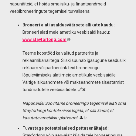
näpunäiteid, et hoida oma isiku- ja finantsandmeid
veebibroneeringute tegemisel turvalisena:
Broneeri alati usaldusväärsete allikate kaudu:
Broneeri alati meie ametliku veebisaidi kaudu:
www.stayforlong.com
🌐
Teeme koostööd ka valitud partnerite ja
reklaamikanalitega. Siiski suunab igasugune seaduslik
reklaam või partnerilink teid broneeringu
lõpuleviimiseks alati meie ametlikule veebisaidile.
Vältige isikuandmete või makseandmete sisestamist
tundmatutele veebisaitidele. 🔗❌
Näpunäide: Soovitame broneeringu tegemisel alati oma
Stayforlongi kontole sisse logida, et olla kindel, et
kasutate ametlikku platvormi.
👤✨
Tuvastage potentsiaalsed pettusenäitajad:
Stayforlong võib aeg-ajalt küsida teie broneeringuga