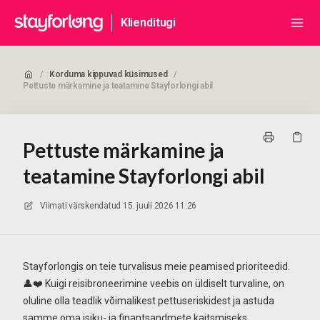
Klienditugi
/
Korduma kippuvad küsimused
/
Pettuste märkamine ja teatamine Stayforlongi abil
Pettuste märkamine ja
teatamine Stayforlongi abil
Viimati värskendatud
15. juuli 2026 11:26
Stayforlongis on teie turvalisus meie peamised prioriteedid.
👤❤️ Kuigi reisibroneerimine veebis on üldiselt turvaline, on
oluline olla teadlik võimalikest pettuseriskidest ja astuda
samme oma isiku- ja finantsandmete kaitsmiseks.