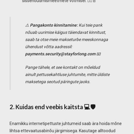
sissenõudmismeetmete võtmisel. 👮‍♂️📄
⚠️
Pangakonto kinnitamine:
Kui teie pank
nõuab uurimise käigus täiendavat kinnitust,
saab ta otse meie makseturbe meeskonnaga
ühendust võtta aadressil:
payments.security@stayforlong.com
📧
Pange tähele, et see kontakt on mõeldud
ainult pettusekahtluse juhtumite, mitte üldiste
maksetega seotud päringute jaoks.
2. Kuidas end veebis kaitsta 💻🛡️
Enamikku internetipettuste juhtumeid saab ära hoida mõne
lihtsa ettevaatusabinõu järgimisega. Kasutage alltoodud