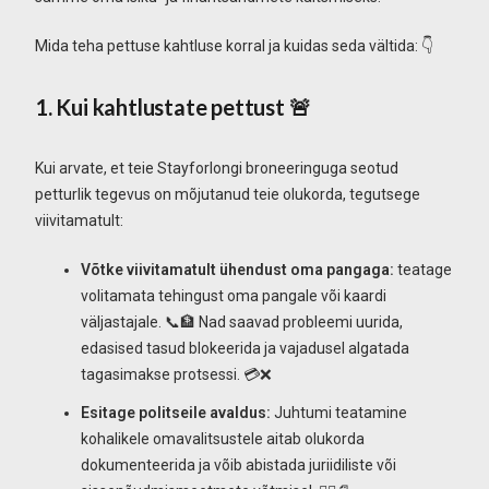
Mida teha pettuse kahtluse korral ja kuidas seda vältida: 👇
1. Kui kahtlustate pettust 🚨
Kui arvate, et teie Stayforlongi broneeringuga seotud
petturlik tegevus on mõjutanud teie olukorda, tegutsege
viivitamatult:
Võtke viivitamatult ühendust oma pangaga:
teatage
volitamata tehingust oma pangale või kaardi
väljastajale. 📞🏦 Nad saavad probleemi uurida,
edasised tasud blokeerida ja vajadusel algatada
tagasimakse protsessi. 💳❌
Esitage politseile avaldus:
Juhtumi teatamine
kohalikele omavalitsustele aitab olukorda
dokumenteerida ja võib abistada juriidiliste või