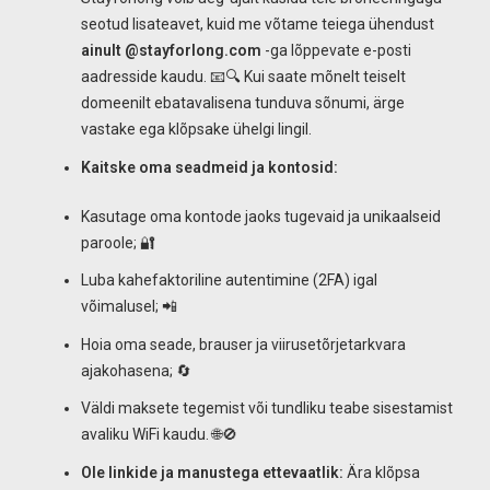
seotud lisateavet, kuid me võtame teiega ühendust
ainult
@stayforlong.com
-ga lõppevate e-posti
aadresside kaudu. 📧🔍 Kui saate mõnelt teiselt
domeenilt ebatavalisena tunduva sõnumi, ärge
vastake ega klõpsake ühelgi lingil.
Kaitske oma seadmeid ja kontosid:
Kasutage oma kontode jaoks tugevaid ja unikaalseid
paroole; 🔐
Luba kahefaktoriline autentimine (2FA) igal
võimalusel; 📲
Hoia oma seade, brauser ja viirusetõrjetarkvara
ajakohasena; 🔄
Väldi maksete tegemist või tundliku teabe sisestamist
avaliku WiFi kaudu. 🌐🚫
Ole linkide ja manustega ettevaatlik:
Ära klõpsa