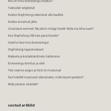
Mis on minu broneeringu staatus?
Toatüübid selgitatud
Kuidas Stayforlongi rakendust alla laadida
Kuidas arvustust jätta
Unustatud esemed: Ma jätsin midagi hotelli. Mida ma teha saan?
Kas Stayforlong võib teie passi küsida?
Hotell ei leia minu broneeringut
Stayforlongi tagasimaksed
Maksete ja kontaktandmete haldamine
Broneeringu kinnitus ja olek
Teie seanss aegus ja hind on muutunud
Kas hotellid muutuvad odavamaks, mida kauem peatute?
Mida juhatus sisaldab?
seotud artiklid