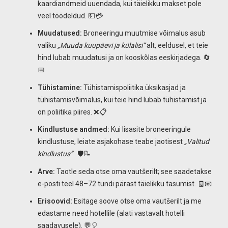
kaardiandmeid uuendada, kui täielikku makset pole
veel töödeldud. 💵💳
Muudatused:
Broneeringu muutmise võimalus asub
valiku
„Muuda kuupäevi ja külalisi“
alt, eeldusel, et teie
hind lubab muudatusi ja on kooskõlas eeskirjadega. 🔄
📅
Tühistamine:
Tühistamispoliitika üksikasjad ja
tühistamisvõimalus, kui teie hind lubab tühistamist ja
on poliitika piires. ❌📋
Kindlustuse andmed:
Kui lisasite broneeringule
kindlustuse, leiate asjakohase teabe jaotisest
„Valitud
kindlustus”
. 🛡️📝
Arve:
Taotle seda otse oma vautšerilt; see saadetakse
e-posti teel 48–72 tundi pärast täielikku tasumist. 🧾📧
Erisoovid:
Esitage soove otse oma vautšerilt ja me
edastame need hotellile (alati vastavalt hotelli
saadavusele). 💬🎈