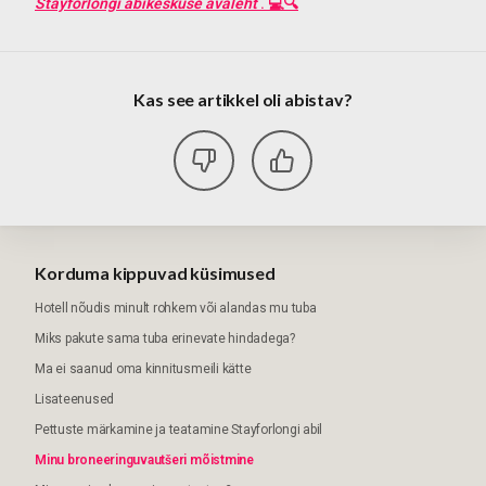
Stayforlongi abikeskuse avaleht
. 💻🔍
Kas see artikkel oli abistav?
Korduma kippuvad küsimused
Hotell nõudis minult rohkem või alandas mu tuba
Miks pakute sama tuba erinevate hindadega?
Ma ei saanud oma kinnitusmeili kätte
Lisateenused
Pettuste märkamine ja teatamine Stayforlongi abil
Minu broneeringuvautšeri mõistmine