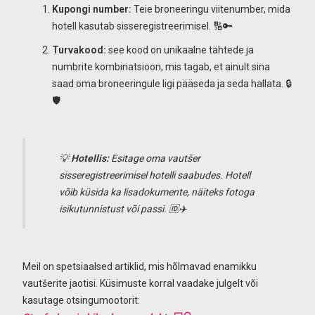
Kupongi number:
Teie broneeringu viitenumber, mida
hotell kasutab sisseregistreerimisel. 🔢🔑
Turvakood:
see kood on unikaalne tähtede ja
numbrite kombinatsioon, mis tagab, et ainult sina
saad oma broneeringule ligi pääseda ja seda hallata. 🔒
🛡️
💡
Hotellis:
Esitage oma vautšer
sisseregistreerimisel hotelli saabudes. Hotell
võib küsida ka lisadokumente, näiteks fotoga
isikutunnistust või passi. 🆔✈️
Meil on spetsiaalsed artiklid, mis hõlmavad enamikku
vautšerite jaotisi. Küsimuste korral vaadake julgelt või
kasutage otsingumootorit: