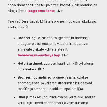
pääseda ka sealt. Kas teil pole veel kontot? Selle loomine on
kiire ja lihtne:
looge oma konto
. 👤✨
Teie vautšer sisaldab kõiki teie broneeringu olulisi üksikasju,
sealhulgas: 👇
Broneeringu olek:
Kontrollige oma broneeringu
praegust olekut otse oma vautšerilt. Lisateavet
erinevate olekute kohta leiate siit:
Broneeringu kinnitus ja tugi
.
📊✅
Hotelli andmed:
aadress, kaart ja link Stayforlongi
hotelli lehele. 🏨📍
Broneeringu andmed:
broneerija nimi, külalise
andmed, sisse- ja väljaregistreerimise kuupäevad,
toatüüp ja broneeritud toitlustuspakett. 🗓️🛌
Hind ja makse:
Koguhind, osalise või täieliku makse
valikud (kui need on saadaval) ja võimalus oma