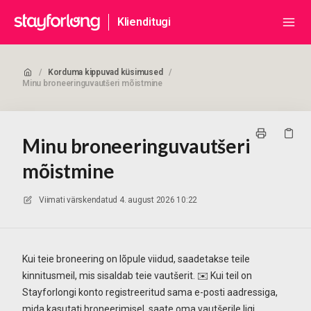
Klienditugi
/
Korduma kippuvad küsimused
/
Minu broneeringuvautšeri mõistmine
Minu broneeringuvautšeri
mõistmine
Viimati värskendatud
4. august 2026 10:22
Kui teie broneering on lõpule viidud, saadetakse teile
kinnitusmeil, mis sisaldab teie vautšerit. ✉️ Kui teil on
Stayforlongi konto registreeritud sama e-posti aadressiga,
mida kasutati broneerimisel, saate oma vautšerile ligi