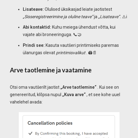
Lisateave:
Olulised üksikasjad leiate jaotistest
„Sisseregistreerimine ja oluline teave”
ja
„Lisateave”.
⚠️ℹ️
Abi kontaktid:
Kuhu meiega ühendust võtta, kui
vajate abi broneeringuga. 📞🤝
Prindi see:
Kasuta vautšeri printimiseks paremas
ülanurgas olevat
printimisvalikut
. 🖨️📄
Arve taotlemine ja vaatamine
Otsi oma vautšerilt jaotist
„Arve taotlemine“
. Kui see on
genereeritud, klõpsa nupul
„Kuva arve“
, et see kohe uuel
vahelehel avada: