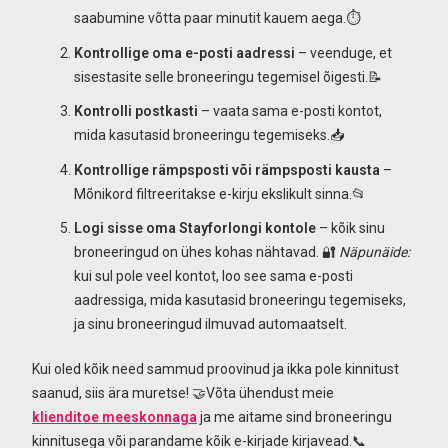
saabumine võtta paar minutit kauem aega.⏱️
Kontrollige oma e-posti aadressi
– veenduge, et
sisestasite selle broneeringu tegemisel õigesti.📝
Kontrolli postkasti
– vaata sama e-posti kontot,
mida kasutasid broneeringu tegemiseks.📥
Kontrollige rämpsposti või rämpsposti kausta
–
Mõnikord filtreeritakse e-kirju ekslikult sinna.📂
Logi sisse oma Stayforlongi kontole
– kõik sinu
broneeringud on ühes kohas nähtavad. 🔐
Näpunäide:
kui sul pole veel kontot, loo see sama e-posti
aadressiga, mida kasutasid broneeringu tegemiseks,
ja sinu broneeringud ilmuvad automaatselt.
Kui oled kõik need sammud proovinud ja ikka pole kinnitust
saanud, siis ära muretse! 🤝Võta ühendust meie
klienditoe
meeskonnaga
ja me aitame sind broneeringu
kinnitusega või parandame kõik e-kirjade kirjavead.📞