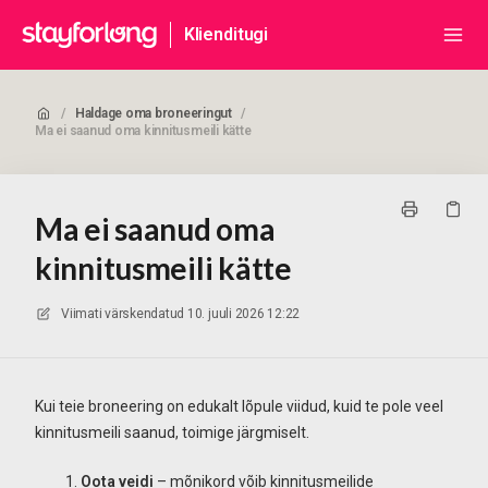
Klienditugi
/
Haldage oma broneeringut
/
Ma ei saanud oma kinnitusmeili kätte
Ma ei saanud oma
kinnitusmeili kätte
Viimati värskendatud
10. juuli 2026 12:22
Kui teie broneering on edukalt lõpule viidud, kuid te pole veel
kinnitusmeili saanud, toimige järgmiselt.
Oota veidi
– mõnikord võib kinnitusmeilide