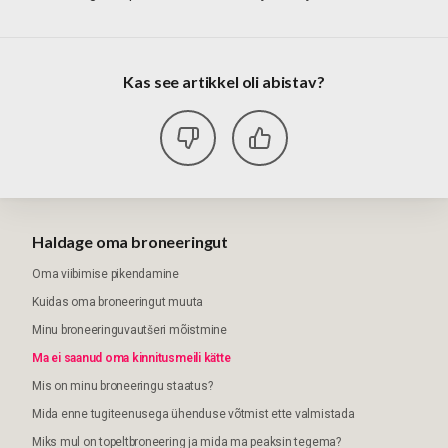
Kas see artikkel oli abistav?
Haldage oma broneeringut
Oma viibimise pikendamine
Kuidas oma broneeringut muuta
Minu broneeringuvautšeri mõistmine
Ma ei saanud oma kinnitusmeili kätte
Mis on minu broneeringu staatus?
Mida enne tugiteenusega ühenduse võtmist ette valmistada
Miks mul on topeltbroneering ja mida ma peaksin tegema?