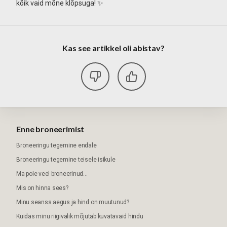
kõik vaid mõne klõpsuga! ✨
Kas see artikkel oli abistav?
Enne broneerimist
Broneeringu tegemine endale
Broneeringu tegemine teisele isikule
Ma pole veel broneerinud...
Mis on hinna sees?
Minu seanss aegus ja hind on muutunud?
Kuidas minu riigivalik mõjutab kuvatavaid hindu