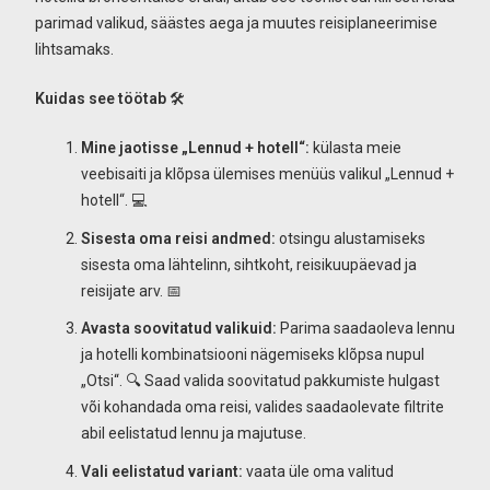
parimad valikud, säästes aega ja muutes reisiplaneerimise
lihtsamaks.
Kuidas see töötab
🛠️
Mine jaotisse „Lennud + hotell“:
külasta meie
veebisaiti ja klõpsa ülemises menüüs valikul „Lennud +
hotell“. 💻
Sisesta oma reisi andmed:
otsingu alustamiseks
sisesta oma lähtelinn, sihtkoht, reisikuupäevad ja
reisijate arv. 📅
Avasta soovitatud valikuid:
Parima saadaoleva lennu
ja hotelli kombinatsiooni nägemiseks klõpsa nupul
„Otsi“. 🔍 Saad valida soovitatud pakkumiste hulgast
või kohandada oma reisi, valides saadaolevate filtrite
abil eelistatud lennu ja majutuse.
Vali eelistatud variant:
vaata üle oma valitud