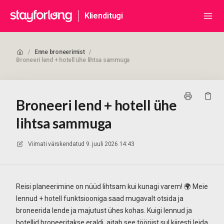
Klienditugi
/
Enne broneerimist
/
Broneeri lend + hotell ühe lihtsa sammuga
Broneeri lend + hotell ühe
lihtsa sammuga
Viimati värskendatud
9. juuli 2026 14:43
Reisi planeerimine on nüüd lihtsam kui kunagi varem! 🌍 Meie
lennud + hotell funktsiooniga saad mugavalt otsida ja
broneerida lende ja majutust ühes kohas. Kuigi lennud ja
hotellid broneeritakse eraldi, aitab see tööriist sul kiiresti leida