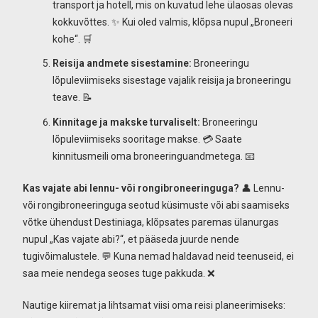
transport ja hotell, mis on kuvatud lehe ülaosas olevas
kokkuvõttes. ✨ Kui oled valmis, klõpsa nupul „Broneeri
kohe“. 🛒
Reisija andmete sisestamine:
Broneeringu
lõpuleviimiseks sisestage vajalik reisija ja broneeringu
teave. 📝
Kinnitage ja makske turvaliselt:
Broneeringu
lõpuleviimiseks sooritage makse. 💳 Saate
kinnitusmeili oma broneeringuandmetega. 📧
Kas vajate abi lennu- või rongibroneeringuga?
👤 Lennu-
või rongibroneeringuga seotud küsimuste või abi saamiseks
võtke ühendust Destiniaga, klõpsates paremas ülanurgas
nupul „Kas vajate abi?“, et pääseda juurde nende
tugivõimalustele. 💬 Kuna nemad haldavad neid teenuseid, ei
saa meie nendega seoses tuge pakkuda. ❌
Nautige kiiremat ja lihtsamat viisi oma reisi planeerimiseks: