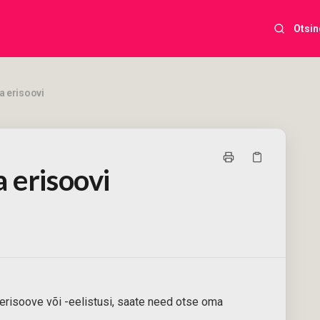
Otsin
a erisoovi
 erisoovi
erisoove või -eelistusi, saate need otse oma