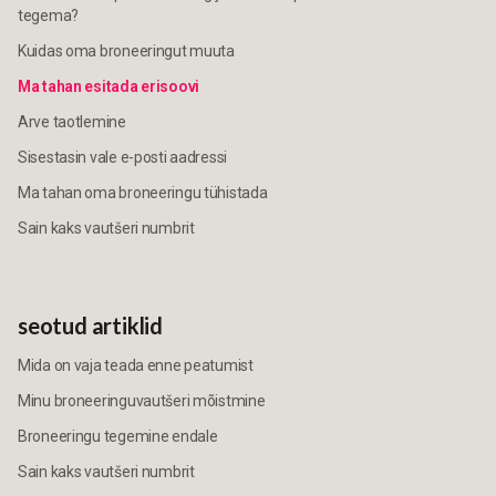
tegema?
Kuidas oma broneeringut muuta
Ma tahan esitada erisoovi
Arve taotlemine
Sisestasin vale e-posti aadressi
Ma tahan oma broneeringu tühistada
Sain kaks vautšeri numbrit
seotud artiklid
Mida on vaja teada enne peatumist
Minu broneeringuvautšeri mõistmine
Broneeringu tegemine endale
Sain kaks vautšeri numbrit