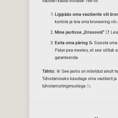
vautšeri kaudu esitada! Tee nii:
Ligipääs oma vautšerile või bro
kontole ja leia oma broneering või
Mine jaotisse „Erisoovid“
📑 Leia
Esita oma päring
📝 Sisesta oma p
Palun pea meeles, et see sõltub al
garanteerida.
Tähtis:
🚨 See jaotis on mõeldud ainult 
Tühistamiseks kasutage oma vautšerit j
tühistamistingimustega. 📉