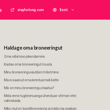
g
stayforlong.com
Eesti
Haldage oma broneeringut
Oma viibimise pikendamine
Kuidas oma broneeringut muuta
Minu broneeringuvautšeri mõistmine
Ma ei saanud oma kinnitusmeili kätte
Mis on minu broneeringu staatus?
Mida enne tugiteenusega ühenduse võtmist ette
valmistada
Miks mul on topeltbroneering ja mida ma peaksin