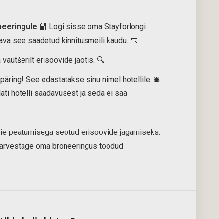
neeringule
🔐 Logi sisse oma Stayforlongi
 ava see saadetud kinnitusmeili kaudu. 📧
 vautšerilt erisoovide jaotis. 🔍
äring! See edastatakse sinu nimel hotellile. 🛎️
ati hotelli saadavusest ja seda ei saa
teie peatumisega seotud erisoovide jagamiseks.
a arvestage oma broneeringus toodud