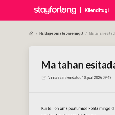
Klienditugi
/
Haldage oma broneeringut
/
Ma tahan esitad
Ma tahan esitada
Viimati värskendatud
10. juuli 2026 09:48
Kui teil on oma peatumise kohta mingeid 