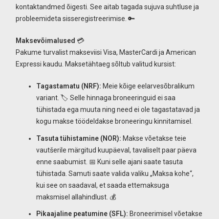
kontaktandmed õigesti. See aitab tagada sujuva suhtluse ja
probleemideta sisseregistreerimise. 🔑
Maksevõimalused
💳
Pakume turvalist makseviisi Visa, MasterCardi ja American
Expressi kaudu. Maksetähtaeg sõltub valitud kursist:
Tagastamatu (NRF):
Meie kõige eelarvesõbralikum
variant. 🏷️ Selle hinnaga broneeringuid ei saa
tühistada ega muuta ning need ei ole tagastatavad ja
kogu makse töödeldakse broneeringu kinnitamisel.
Tasuta tühistamine (NOR):
Makse võetakse teie
vautšerile märgitud kuupäeval, tavaliselt paar päeva
enne saabumist. 📅 Kuni selle ajani saate tasuta
tühistada. Samuti saate valida valiku „Maksa kohe“,
kui see on saadaval, et saada ettemaksuga
maksmisel allahindlust. 💰
Pikaajaline peatumine (SFL):
Broneerimisel võetakse