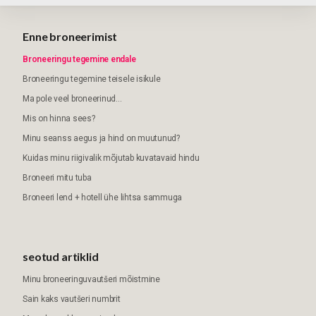
Enne broneerimist
Broneeringu tegemine endale
Broneeringu tegemine teisele isikule
Ma pole veel broneerinud...
Mis on hinna sees?
Minu seanss aegus ja hind on muutunud?
Kuidas minu riigivalik mõjutab kuvatavaid hindu
Broneeri mitu tuba
Broneeri lend + hotell ühe lihtsa sammuga
seotud artiklid
Minu broneeringuvautšeri mõistmine
Sain kaks vautšeri numbrit