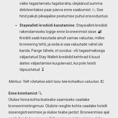
väike tagastamatu tagatisraha; ülejäänud summa
debiteeritakse paar päeva enne saabumist. 📉 See
hind pakub pikaajalise peatumise puhul erisoodustusi.
Staywalleti krediidi kasutamine:
Staywalleti krediidi
rakendamiseks logige enne broneerimist sisse. 🔐
Krediiti saab kasutada ainult samas valuutas, milles
broneering tehti, ja seda ei saa valuutade vahel üle
kanda. Pange tähele, et soodus- või tagasimaksega
väljastatud Stay Walleti krediidid kehtivad 6 kuud
alates väljastamise kuupäevast, kui pole teisiti
täpsustatud. ⏳
Märkus: Teilt võetakse alati tasu teie kohalikus valuutas.
💵
Enne kinnitamist
🔍
Olulise hinna kohta lisateabe saamiseks vaadake
broneerimistingimusi. Oluliste reeglite kohta vaadake hotelli
sisseregistreerimise ja olulise teabe jaotist. Broneerimise ajal