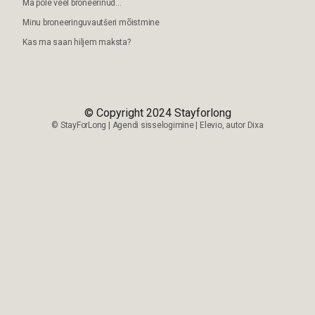
Ma pole veel broneerinud...
Minu broneeringuvautšeri mõistmine
Kas ma saan hiljem maksta?
© Copyright 2024 Stayforlong
©
StayForLong
|
Agendi sisselogimine
|
Elevio, autor
Dixa