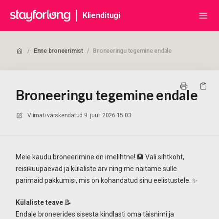
Klienditugi
/
Enne broneerimist
/
Broneeringu tegemine endale
Broneeringu tegemine endale
Viimati värskendatud
9. juuli 2026 15:03
Meie kaudu broneerimine on imelihtne! 🏨 Vali sihtkoht,
reisikuupäevad ja külaliste arv ning me näitame sulle
parimaid pakkumisi, mis on kohandatud sinu eelistustele. ✨
Külaliste teave
📝
Endale broneerides sisesta kindlasti oma täisnimi ja