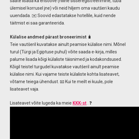
saate lisada ka erisoove (hiline sisseregistreerimine, tuba
ülemisel korrusel jne) või neid hiljem oma vautšeri kaudu
uuendada. ✉️ Soovid edastatakse hotellile, kuid nende
täitmist ei saa garanteerida.
Külalise andmed pärast broneerimist
🧳
Teie vautšeril kuvatakse ainult peamise külalise nimi. Mõnel
turul (Türgi ja Egiptuse puhul) võite saada e-kirja, milles
palume lisada kõigi külaliste täisnimed ja kodakondsused.
Kõigil teistel turgudel kuvatakse vautšeril ainult peamise
külalise nimi. Kui vajame teiste külaliste kohta lisateavet,
võtame teiega ühendust. 📧 Kui te meilt ei kuule, pole
lisateavet vaja.
Lisateavet võite lugeda ka meie
KKK-st
. ❓