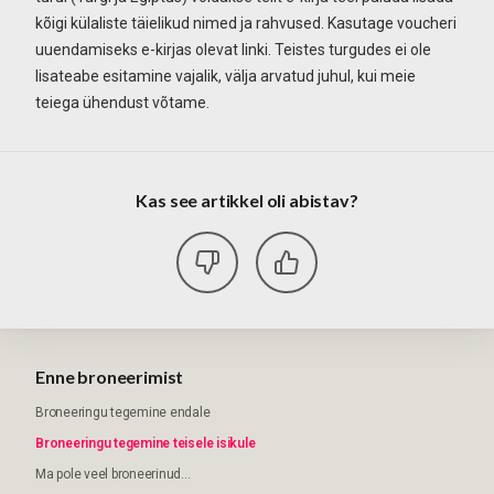
kõigi külaliste täielikud nimed ja rahvused. Kasutage voucheri
uuendamiseks e-kirjas olevat linki. Teistes turgudes ei ole
lisateabe esitamine vajalik, välja arvatud juhul, kui meie
teiega ühendust võtame.
Kas see artikkel oli abistav?
Enne broneerimist
Broneeringu tegemine endale
Broneeringu tegemine teisele isikule
Ma pole veel broneerinud...