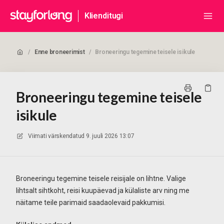
Klienditugi
/
Enne broneerimist
/
Broneeringu tegemine teisele isikule
Broneeringu tegemine teisele
isikule
Viimati värskendatud
9. juuli 2026 13:07
Broneeringu tegemine teisele reisijale on lihtne. Valige
lihtsalt sihtkoht, reisi kuupäevad ja külaliste arv ning me
näitame teile parimaid saadaolevaid pakkumisi.