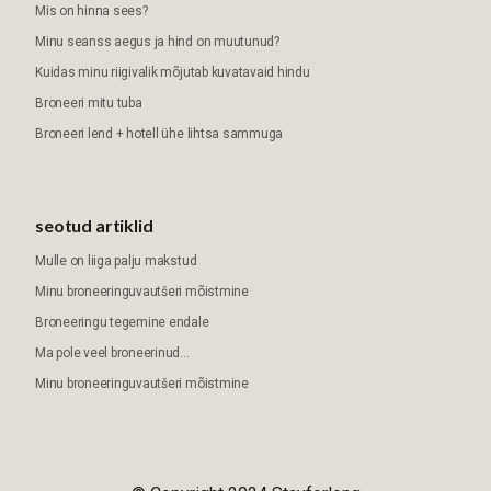
Mis on hinna sees?
Minu seanss aegus ja hind on muutunud?
Kuidas minu riigivalik mõjutab kuvatavaid hindu
Broneeri mitu tuba
Broneeri lend + hotell ühe lihtsa sammuga
seotud artiklid
Mulle on liiga palju makstud
Minu broneeringuvautšeri mõistmine
Broneeringu tegemine endale
Ma pole veel broneerinud...
Minu broneeringuvautšeri mõistmine