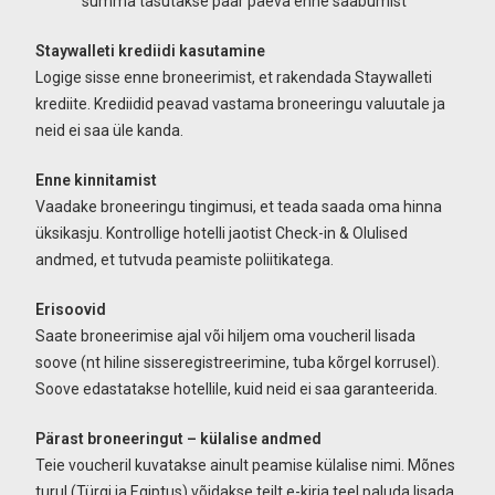
summa tasutakse paar päeva enne saabumist
Staywalleti krediidi kasutamine
Logige sisse enne broneerimist, et rakendada Staywalleti
krediite. Krediidid peavad vastama broneeringu valuutale ja
neid ei saa üle kanda.
Enne kinnitamist
Vaadake broneeringu tingimusi, et teada saada oma hinna
üksikasju. Kontrollige hotelli jaotist Check-in & Olulised
andmed, et tutvuda peamiste poliitikatega.
Erisoovid
Saate broneerimise ajal või hiljem oma voucheril lisada
soove (nt hiline sisseregistreerimine, tuba kõrgel korrusel).
Soove edastatakse hotellile, kuid neid ei saa garanteerida.
Pärast broneeringut – külalise andmed
Teie voucheril kuvatakse ainult peamise külalise nimi. Mõnes
turul (Türgi ja Egiptus) võidakse teilt e-kirja teel paluda lisada