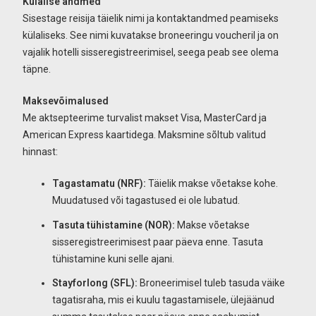
Külalise andmed
Sisestage reisija täielik nimi ja kontaktandmed peamiseks
külaliseks. See nimi kuvatakse broneeringu voucheril ja on
vajalik hotelli sisseregistreerimisel, seega peab see olema
täpne.
Maksevõimalused
Me aktsepteerime turvalist makset Visa, MasterCard ja
American Express kaartidega. Maksmine sõltub valitud
hinnast:
Tagastamatu (NRF):
Täielik makse võetakse kohe.
Muudatused või tagastused ei ole lubatud.
Tasuta tühistamine (NOR):
Makse võetakse
sisseregistreerimisest paar päeva enne. Tasuta
tühistamine kuni selle ajani.
Stayforlong (SFL):
Broneerimisel tuleb tasuda väike
tagatisraha, mis ei kuulu tagastamisele, ülejäänud