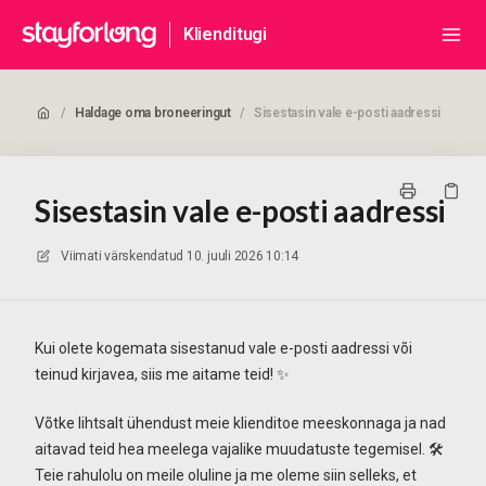
Klienditugi
/
Haldage oma broneeringut
/
Sisestasin vale e-posti aadressi
Sisestasin vale e-posti aadressi
Viimati värskendatud
10. juuli 2026 10:14
Kui olete kogemata sisestanud vale e-posti aadressi või
teinud kirjavea, siis me aitame teid! ✨
Võtke lihtsalt ühendust meie klienditoe meeskonnaga ja nad
aitavad teid hea meelega vajalike muudatuste tegemisel. 🛠️
Teie rahulolu on meile oluline ja me oleme siin selleks, et