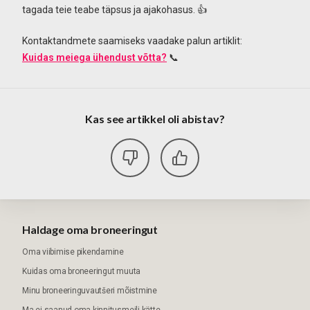
tagada teie teabe täpsus ja ajakohasus. 👍
Kontaktandmete saamiseks vaadake palun artiklit:
Kuidas meiega ühendust võtta?
📞
Kas see artikkel oli abistav?
Haldage oma broneeringut
Oma viibimise pikendamine
Kuidas oma broneeringut muuta
Minu broneeringuvautšeri mõistmine