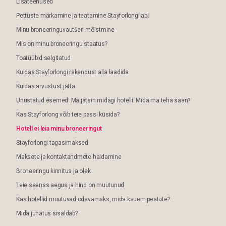
Lisateenused
Pettuste märkamine ja teatamine Stayforlongi abil
Minu broneeringuvautšeri mõistmine
Mis on minu broneeringu staatus?
Toatüübid selgitatud
Kuidas Stayforlongi rakendust alla laadida
Kuidas arvustust jätta
Unustatud esemed: Ma jätsin midagi hotelli. Mida ma teha saan?
Kas Stayforlong võib teie passi küsida?
Hotell ei leia minu broneeringut
Stayforlongi tagasimaksed
Maksete ja kontaktandmete haldamine
Broneeringu kinnitus ja olek
Teie seanss aegus ja hind on muutunud
Kas hotellid muutuvad odavamaks, mida kauem peatute?
Mida juhatus sisaldab?