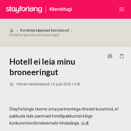
Klienditugi
/
Korduma kippuvad küsimused
/
Hotell ei leia minu broneeringut
Hotell ei leia minu
broneeringut
Viimati värskendatud
14. juuli 2026 14:36
Stayforlongis teeme oma partneritega tihedat koostööd, et
pakkuda teile parimaid hotellipakkumisi kõige
konkurentsivõimelisemate hindadega. 🤝💰