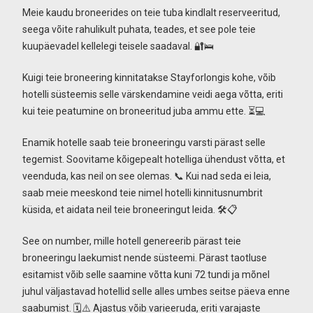
Meie kaudu broneerides on teie tuba kindlalt reserveeritud,
seega võite rahulikult puhata, teades, et see pole teie
kuupäevadel kellelegi teisele saadaval. 🔐🛌
Kuigi teie broneering kinnitatakse Stayforlongis kohe, võib
hotelli süsteemis selle värskendamine veidi aega võtta, eriti
kui teie peatumine on broneeritud juba ammu ette. ⏳💻
Enamik hotelle saab teie broneeringu varsti pärast selle
tegemist. Soovitame kõigepealt hotelliga ühendust võtta, et
veenduda, kas neil on see olemas. 📞 Kui nad seda ei leia,
saab meie meeskond teie nimel hotelli kinnitusnumbrit
küsida, et aidata neil teie broneeringut leida. 🛠️📋
See on number, mille hotell genereerib pärast teie
broneeringu laekumist nende süsteemi. Pärast taotluse
esitamist võib selle saamine võtta kuni 72 tundi ja mõnel
juhul väljastavad hotellid selle alles umbes seitse päeva enne
saabumist. 🗓️⚠️ Ajastus võib varieeruda, eriti varajaste