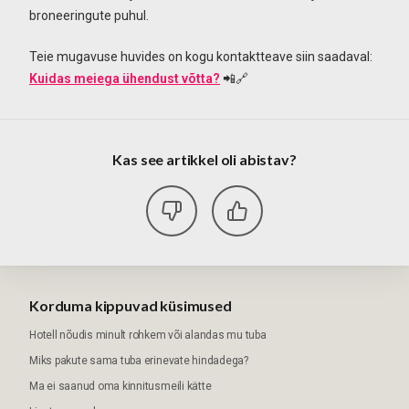
broneeringute puhul.
Teie mugavuse huvides on kogu kontaktteave siin saadaval:
Kuidas meiega ühendust võtta?
📲🔗
Kas see artikkel oli abistav?
Korduma kippuvad küsimused
Hotell nõudis minult rohkem või alandas mu tuba
Miks pakute sama tuba erinevate hindadega?
Ma ei saanud oma kinnitusmeili kätte