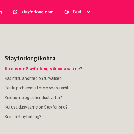
g
stayforlong.com
Eesti
Stayforlongi kohta
Kuidas me Stayforlongis ilmuda saame?
Kas minu andmed on turvalised?
Teata probleemist meie veebisaidil
Kuidas meiega ühendust võtta?
Kui usaldusväärne on Stayforlong?
Kes on Stayforlong?