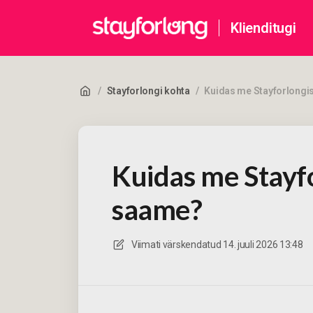
Klienditugi
/
Stayforlongi kohta
/
Kuidas me Stayforlongi
Kuidas me Stayf
saame?
Viimati värskendatud
14. juuli 2026 13:48