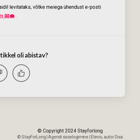
aidil levitataks, võtke meiega ühendust e-posti
m 📧💼
.
tikkel oli abistav?
© Copyright 2024 Stayforlong
©
StayForLong
|
Agendi sisselogimine
|
Elevio, autor
Dixa