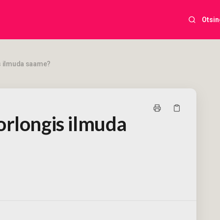
Otsin
s ilmuda saame?
orlongis ilmuda