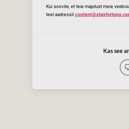
Kui soovite, et teie majutust meie veebis
teel aadressil
content@stayforlong.co
Kas see ar