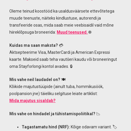
Oleme teinud koostööd ka usaldusväärsete ettevõtetega
muude teenuste, näiteks kindlustuse, autorendi ja
transfeeride osas, mida saab meie veebisaidil vaid mõne
hiireklõpsuga broneerida:
Muud teenused.
🌐
Kuidas ma saan maksta?
💳
Aktsepteerime Visa, MasterCardi ja American Expressi
kaarte. Makseid saab teha vautšeri kaudu või broneeringut
oma Stayforlongi kontol avades. 🔒
Mis vahe neil laudadel on?
🍽️
Kõikide majutustüüpide (ainult tuba, hommikusöök,
poolpansion jne) täieliku selgituse leiate artiklist:
Mida majutus sisaldab?
Mis vahe on hindadel ja tühistamispoliitikal?
📉
Tagastamatu hind (NRF):
Kõige odavam variant. 🏷️