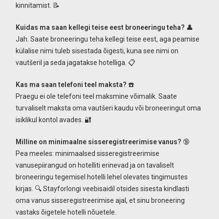
kinnitamist. 📝
Kuidas ma saan kellegi teise eest broneeringu teha?
👤
Jah. Saate broneeringu teha kellegi teise eest, aga peamise
külalise nimi tuleb sisestada õigesti, kuna see nimi on
vautšeril ja seda jagatakse hotelliga. 📋
Kas ma saan telefoni teel maksta?
☎️
Praegu ei ole telefoni teel maksmine võimalik. Saate
turvaliselt maksta oma vautšeri kaudu või broneeringut oma
isiklikul kontol avades. 🔐
Milline on minimaalne sisseregistreerimise vanus?
🔞
Pea meeles: minimaalsed sisseregistreerimise
vanusepiirangud on hotelliti erinevad ja on tavaliselt
broneeringu tegemisel hotelli lehel olevates tingimustes
kirjas. 🔍 Stayforlongi veebisaidil otsides sisesta kindlasti
oma vanus sisseregistreerimise ajal, et sinu broneering
vastaks õigetele hotelli nõuetele.