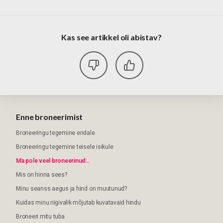
Kas see artikkel oli abistav?
Enne broneerimist
Broneeringu tegemine endale
Broneeringu tegemine teisele isikule
Ma pole veel broneerinud...
Mis on hinna sees?
Minu seanss aegus ja hind on muutunud?
Kuidas minu riigivalik mõjutab kuvatavaid hindu
Broneeri mitu tuba