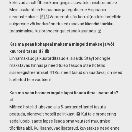
kehtivad ainult Ühendkuningriigis asuvatele reisibüroodele.
Meie asukoht on Hispaanias ja tegutseme Hispaania
seaduste alusel. 🇪🇸 Vääramatu jõu korral (näiteks hotellide
sulgemine või loodusõnnetused) saavad kliendid täieliku
tagasimakse, kui broneeringut ei saa kasutada. 💰
Kas ma pean kohapeal maksma mingeid makse ja/või
kuurorditasusid?
🏙️
Linnamaksud ja kuurorditasud ei sisaldu Stayforlongile
makstavas hinnas ja need tuleb tasuda otse hotellis
sisseregistreerimisel. 💵 Kui need tasud on saadaval, on need
loetletud teie vautšeril.
Kas ma saan broneeringule lapsi lisada ilma lisatasuta?
👶
Mõned hotellid lubavad alla 5-aastastel lastel tasuta
peatuda, olenevalt hotelli poliitikast. 🏨 Kui teie broneering
seda lubab, saate lapse lisada oma vautšeri muutmise
tööriista abil. Kui lisanduvad lisatasud, kuvatakse need enne