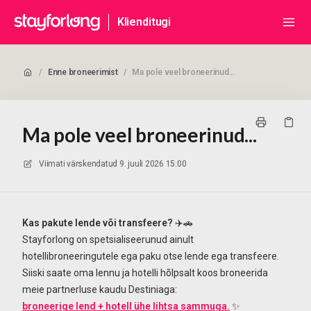
Klienditugi
/
Enne broneerimist
/
Ma pole veel broneerinud...
Ma pole veel broneerinud...
Viimati värskendatud
9. juuli 2026 15:00
Kas pakute lende või transfeere?
✈️🚗
Stayforlong on spetsialiseerunud ainult
hotellibroneeringutele ega paku otse lende ega transfeere.
Siiski saate oma lennu ja hotelli hõlpsalt koos broneerida
meie partnerluse kaudu Destiniaga:
broneerige lend + hotell ühe lihtsa sammuga.
✨