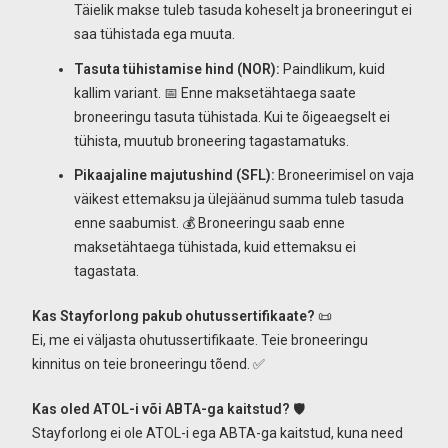
Täielik makse tuleb tasuda koheselt ja broneeringut ei
saa tühistada ega muuta.
Tasuta tühistamise hind (NOR):
Paindlikum, kuid
kallim variant. 📅 Enne maksetähtaega saate
broneeringu tasuta tühistada. Kui te õigeaegselt ei
tühista, muutub broneering tagastamatuks.
Pikaajaline majutushind (SFL):
Broneerimisel on vaja
väikest ettemaksu ja ülejäänud summa tuleb tasuda
enne saabumist. 💰 Broneeringu saab enne
maksetähtaega tühistada, kuid ettemaksu ei
tagastata.
Kas Stayforlong pakub ohutussertifikaate?
📜
Ei, me ei väljasta ohutussertifikaate. Teie broneeringu
kinnitus on teie broneeringu tõend. ✅
Kas oled ATOL-i või ABTA-ga kaitstud?
🛡️
Stayforlong ei ole ATOL-i ega ABTA-ga kaitstud, kuna need