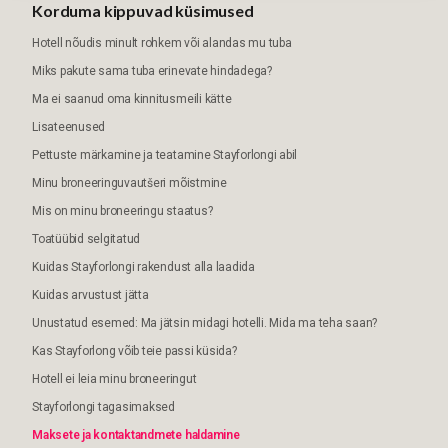
Korduma kippuvad küsimused
Hotell nõudis minult rohkem või alandas mu tuba
Miks pakute sama tuba erinevate hindadega?
Ma ei saanud oma kinnitusmeili kätte
Lisateenused
Pettuste märkamine ja teatamine Stayforlongi abil
Minu broneeringuvautšeri mõistmine
Mis on minu broneeringu staatus?
Toatüübid selgitatud
Kuidas Stayforlongi rakendust alla laadida
Kuidas arvustust jätta
Unustatud esemed: Ma jätsin midagi hotelli. Mida ma teha saan?
Kas Stayforlong võib teie passi küsida?
Hotell ei leia minu broneeringut
Stayforlongi tagasimaksed
Maksete ja kontaktandmete haldamine