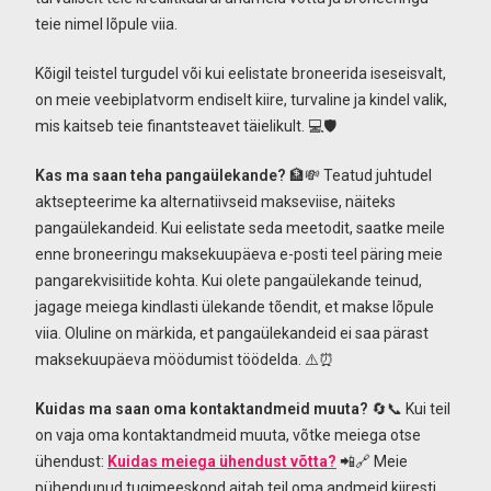
teie nimel lõpule viia.
Kõigil teistel turgudel või kui eelistate broneerida iseseisvalt,
on meie veebiplatvorm endiselt kiire, turvaline ja kindel valik,
mis kaitseb teie finantsteavet täielikult. 💻🛡️
Kas ma saan teha pangaülekande?
🏦💸 Teatud juhtudel
aktsepteerime ka alternatiivseid makseviise, näiteks
pangaülekandeid. Kui eelistate seda meetodit, saatke meile
enne broneeringu maksekuupäeva e-posti teel päring meie
pangarekvisiitide kohta. Kui olete pangaülekande teinud,
jagage meiega kindlasti ülekande tõendit, et makse lõpule
viia. Oluline on märkida, et pangaülekandeid ei saa pärast
maksekuupäeva möödumist töödelda. ⚠️⏰
Kuidas ma saan oma kontaktandmeid muuta?
🔄📞 Kui teil
on vaja oma kontaktandmeid muuta, võtke meiega otse
ühendust:
Kuidas meiega ühendust võtta?
📲🔗 Meie
pühendunud tugimeeskond aitab teil oma andmeid kiiresti