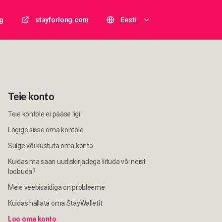
g
stayforlong.com
Eesti
Teie konto
Teie kontole ei pääse ligi
Logige sisse oma kontole
Sulge või kustuta oma konto
Kuidas ma saan uudiskirjadega liituda või neist
loobuda?
Meie veebisaidiga on probleeme
Kuidas hallata oma StayWalletit
Loo oma konto