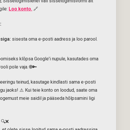
 Sisselogimislehel vali sisselogimisvormi alt
gile:
Loo konto.
🔗
:
siga:
sisesta oma e-posti aadress ja loo parool.
oomiseks klõpsa Google'i nupule, kasutades oma
oli pole vaja. 🌐🔑
neeringu teinud, kasutage kindlasti sama e-posti
gu jaoks! ⚠️ Kui teie konto on loodud, saate oma
kogemust meie saidil ja pääseda hõlpsamini ligi
🔍❌
, et olete sisse logitud sama e-posti aadressiga,