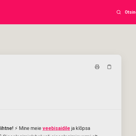
Otsin
lihtne!
⚡ Mine meie
veebisaidile
ja klõpsa