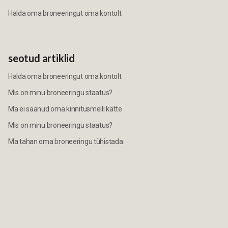
Halda oma broneeringut oma kontolt
seotud artiklid
Halda oma broneeringut oma kontolt
Mis on minu broneeringu staatus?
Ma ei saanud oma kinnitusmeili kätte
Mis on minu broneeringu staatus?
Ma tahan oma broneeringu tühistada