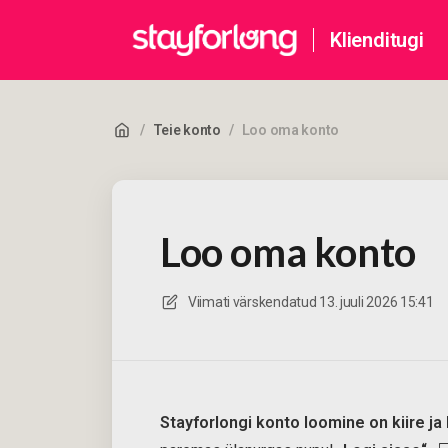
Klienditugi
/
Teie konto
/
Loo oma konto
Loo oma konto
Viimati värskendatud
13. juuli 2026 15:41
Stayforlongi konto loomine on kiire ja 