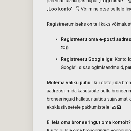
paremas ülanurgas nupul
„Logi sisse“
. 
„Loo konto“
. 👇 Või mine otse sellele lin
Registreerumiseks on teil kaks võimalust
Registreeru oma e-posti aadres
📧🔒
Registreeru Google'iga:
Konto l
Google'i sisselogimisandmeid, paro
Mõlema valiku puhul:
kui olete juba bro
aadressi, mida kasutasite selle broneerin
broneeringuid hallata, nautida sujuvamat 
eksklusiivsetele pakkumistele! 🎁🏨
Ei leia oma broneeringut oma kontolt?
Kui te ei leia oma broneeringut, veenduge