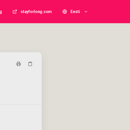
g
stayforlong.com
Eesti