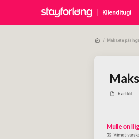
Klienditugi
/
Maksete päring
Maks
6 artiklit
Mulle on li
Viimati värs