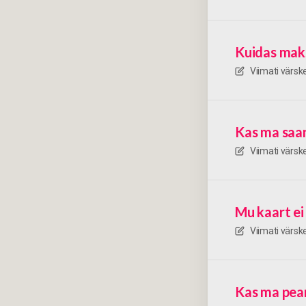
Kuidas mak
Viimati värs
Kas ma saan
Viimati värs
Mu kaart ei
Viimati värs
Kas ma pean