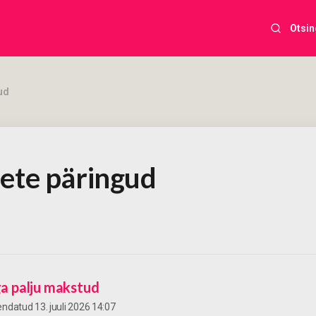
Otsin
ud
ete päringud
iga palju makstud
kendatud
13. juuli 2026 14:07