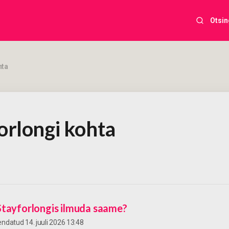
Otsin
hta
orlongi kohta
Stayforlongis ilmuda saame?
kendatud
14. juuli 2026 13:48