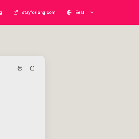
g
stayforlong.com
Eesti