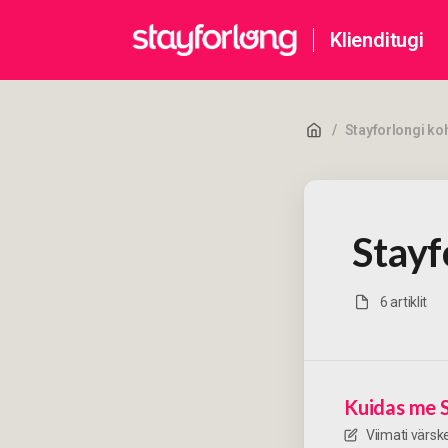
Klienditugi
/
Stayforlongi ko
Stayf
6 artiklit
Kuidas me 
Viimati värs