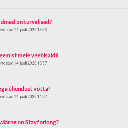
ndmed on turvalised?
kendatud
14. juuli 2026 13:53
eemist meie veebisaidil
kendatud
14. juuli 2026 13:57
ega ühendust võtta?
kendatud
14. juuli 2026 14:22
väärne on Stayforlong?