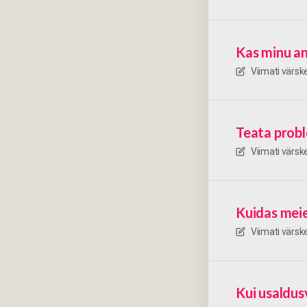
Kas minu a
Viimati värs
Teata probl
Viimati värs
Kuidas mei
Viimati värs
Kui usaldus