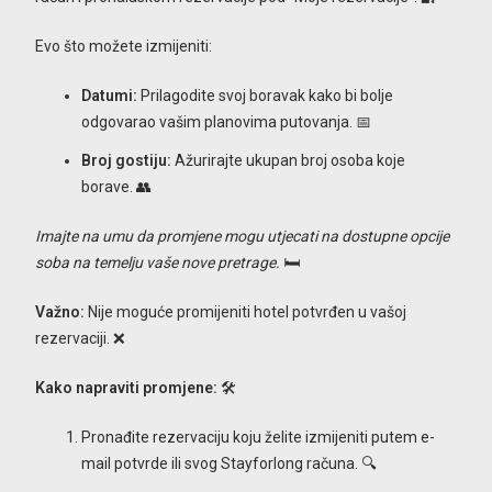
Evo što možete izmijeniti:
Datumi:
Prilagodite svoj boravak kako bi bolje
odgovarao vašim planovima putovanja. 📅
Broj gostiju:
Ažurirajte ukupan broj osoba koje
borave. 👥
Imajte na umu da promjene mogu utjecati na dostupne opcije
soba na temelju vaše nove pretrage.
🛏️
Važno:
Nije moguće promijeniti hotel potvrđen u vašoj
rezervaciji. ❌
Kako napraviti promjene:
🛠️
Pronađite rezervaciju koju želite izmijeniti putem e-
mail potvrde ili svog Stayforlong računa. 🔍