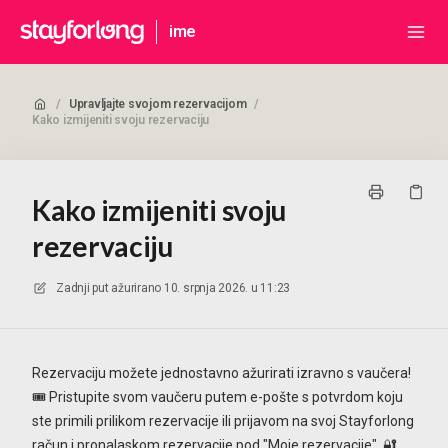
ime
/
Upravljajte svojom rezervacijom
/
Kako izmijeniti svoju rezervaciju
Kako izmijeniti svoju
rezervaciju
Zadnji put ažurirano
10. srpnja 2026. u 11:23
Rezervaciju možete jednostavno ažurirati izravno s vaučera!
🎟️ Pristupite svom vaučeru putem e-pošte s potvrdom koju
ste primili prilikom rezervacije ili prijavom na svoj Stayforlong
račun i pronalaskom rezervacije pod "Moje rezervacije". 🔐