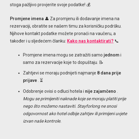
stoga pažljivo provjerite svoje podatke! 💰
Promjene imena
👤 Za promjenu ili dodavanje imena na
rezervaciji, obratite se našem timu za korisničku podršku.
Njihove kontakt podatke možete pronaći na vaučeru, a
također i u sljedećem članku:
Kako nas kontaktirati?
📞
Promjene imena mogu se zatražiti samo
jednom
i
samo za rezervacije koje to dopuštaju. 📝
Zahtjevi se moraju podnijeti najmanje
8 dana prije
prijave
. ⏳
Odobrenje ovisi o odluci hotela i
nije zajamčeno
.
Mogu se primijeniti naknade koje se moraju platiti prije
nego što možemo nastaviti. Stayforlong ne snosi
odgovornost ako hotel odbije zahtjev ili primijeni uvjete
izvan naše kontrole.