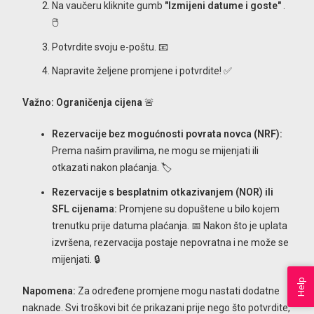
Na vaučeru kliknite gumb
"Izmijeni datume i goste"
.
🖱️
Potvrdite svoju e-poštu. 📧
Napravite željene promjene i potvrdite! ✅
Važno: Ograničenja cijena
🚨
Rezervacije bez mogućnosti povrata novca (NRF):
Prema našim pravilima, ne mogu se mijenjati ili
otkazati nakon plaćanja. 🏷️
Rezervacije s besplatnim otkazivanjem (NOR) ili
SFL cijenama:
Promjene su dopuštene u bilo kojem
trenutku prije datuma plaćanja. 📅 Nakon što je uplata
izvršena, rezervacija postaje nepovratna i ne može se
mijenjati. 🔒
Help
Napomena:
Za određene promjene mogu nastati dodatne
naknade. Svi troškovi bit će prikazani prije nego što potvrdite,