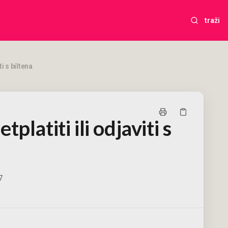
traži
i s biltena
platiti ili odjaviti s
7