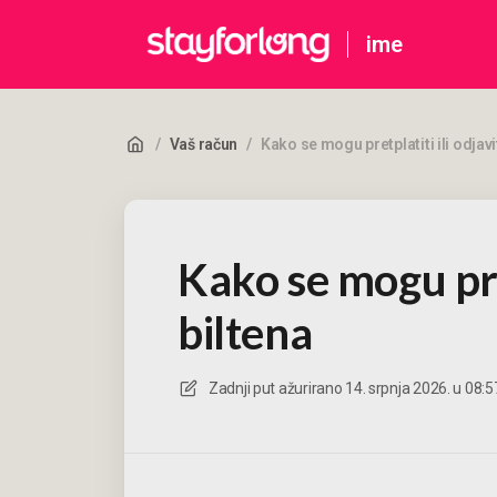
ime
/
Vaš račun
/
Kako se mogu pretplatiti ili odjavit
Kako se mogu pret
biltena
Zadnji put ažurirano
14. srpnja 2026. u 08:5