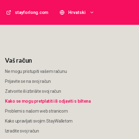
stayforlong.com
Hrvatski
Vaš račun
Ne mogu pristupiti vašem računu
Prijavite se na svoj račun
Zatvorite ili izbrišite svoj račun
Kako se mogu pretplatiti ili odjaviti s biltena
Problemi s našom web stranicom
Kako upravljati svojim StayWalletom
Izradite svoj račun