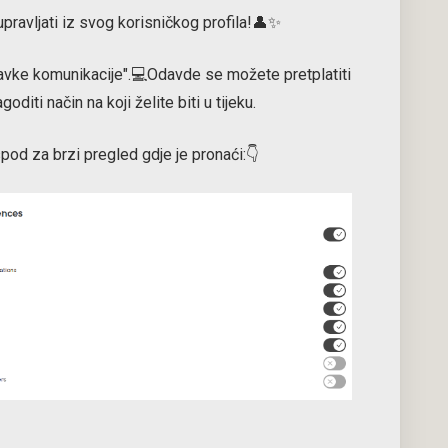
ravljati iz svog korisničkog profila!👤✨
stavke komunikacije".💻Odavde se možete pretplatiti
oditi način na koji želite biti u tijeku.
od za brzi pregled gdje je pronaći:👇