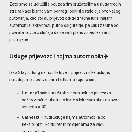
Zato smo se udružili s pouzdanim pružateljima usluga trećih
strana kako bismo vam pomogli pokriti ostale dijelove vašeg
putovanja, kao što su prijevoz od/do zračne luke, najam
automobila, aktivnosti, putno osiguranje, pa čak i zaštita od
povrata novca u slučaju da se vaši planovi neočekivano
promijene.
Usluge prijevoza i najma automobila✈️
Iako Stayforlong ne nudi letove ili prijevozničke usluge,
surađujemo s pouzdanim tvrtkama koje to čine:
HolidayTaxis
nudi širok raspon usluga prijevoza
od/do zračne luke kako biste s lakoćom stigli do svog
smještaja. 🚖
Carneakt
– nudi usluge najma automobila po
fleksibilnim i konkurentnim cijenama za vašu
udobnost. 🚗