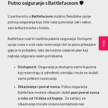
Putno osiguranje s Battlefaceom 🛡️
U partnerstvu s
Battlefaceom
nudimo fleksibilne opcije
putnog osiguranja koje štite vaše putovanje čak i nakon
završetka boravka u hotelu.
Battleface nudi tri različita paketa osiguranja. Dostupne
Help
opcije ovise o vrsti vaše rezervacije i bit će jasno prikazane
gdje je to prikladno, tako da možete odabrati plan koji
najbolje odgovara vašim potrebama.
Dostupnost:
Osiguranje je dostupno samo kupcima
koji rezerviraju iz određenih zemalja i može se dodati
samo prilikom rezervacije.
Otkazivanje i povrat novca:
Policu osiguranja
Battleface možete otkazati i dobiti
puni povrat novca
u roku od 14 dana od kupnje
. Za zahtjev za
otkazivanje morate izravno kontaktirati naš