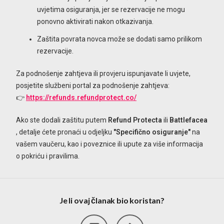
uvjetima osiguranja, jer se rezervacije ne mogu
ponovno aktivirati nakon otkazivanja.
Zaštita povrata novca može se dodati samo prilikom
rezervacije.
Za podnošenje zahtjeva ili provjeru ispunjavate li uvjete,
posjetite službeni portal za podnošenje zahtjeva:
👉
https://refunds.refundprotect.co/
Ako ste dodali zaštitu putem
Refund Protecta
ili
Battlefacea
, detalje ćete pronaći u odjeljku
"Specifično osiguranje"
na
vašem vaučeru, kao i poveznice ili upute za više informacija
o pokriću i pravilima.
Je li ovaj članak bio koristan?