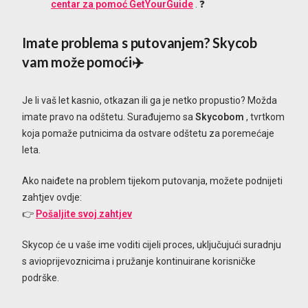
centar za pomoć GetYourGuide
. ❓
Imate problema s putovanjem? Skycob
vam može pomoći✈️
Je li vaš let kasnio, otkazan ili ga je netko propustio? Možda
imate pravo na odštetu. Surađujemo sa
Skycobom
, tvrtkom
koja pomaže putnicima da ostvare odštetu za poremećaje
leta.
Ako naiđete na problem tijekom putovanja, možete podnijeti
zahtjev ovdje:
👉
Pošaljite svoj zahtjev
Skycop će u vaše ime voditi cijeli proces, uključujući suradnju
s avioprijevoznicima i pružanje kontinuirane korisničke
podrške.