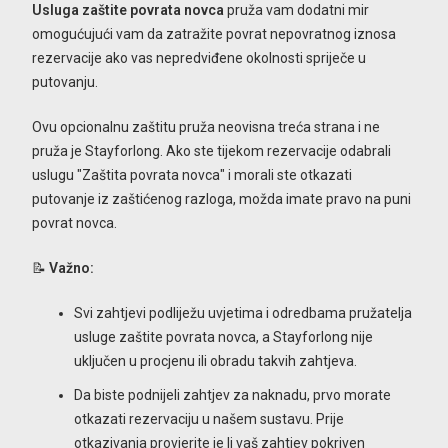
Usluga zaštite povrata novca
pruža vam dodatni mir
omogućujući vam da zatražite povrat nepovratnog iznosa
rezervacije ako vas nepredviđene okolnosti spriječe u
putovanju.
Ovu opcionalnu zaštitu pruža neovisna treća strana i ne
pruža je Stayforlong. Ako ste tijekom rezervacije odabrali
uslugu "Zaštita povrata novca" i morali ste otkazati
putovanje iz zaštićenog razloga, možda imate pravo na puni
povrat novca.
📝
Važno:
Svi zahtjevi podliježu uvjetima i odredbama pružatelja
usluge zaštite povrata novca, a Stayforlong nije
uključen u procjenu ili obradu takvih zahtjeva.
Da biste podnijeli zahtjev za naknadu, prvo morate
otkazati rezervaciju u našem sustavu. Prije
otkazivanja provjerite je li vaš zahtjev pokriven