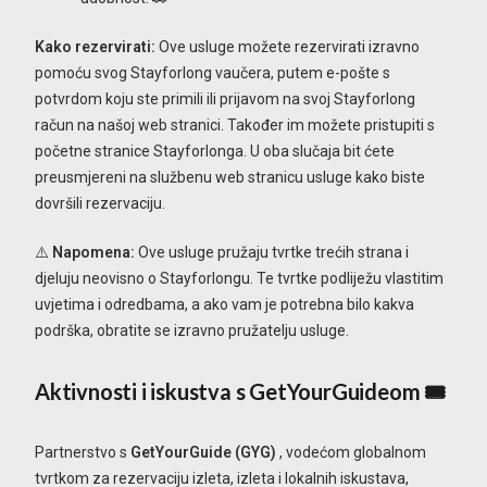
Kako rezervirati:
Ove usluge možete rezervirati izravno
pomoću svog Stayforlong vaučera, putem e-pošte s
potvrdom koju ste primili ili prijavom na svoj Stayforlong
račun na našoj web stranici. Također im možete pristupiti s
početne stranice Stayforlonga. U oba slučaja bit ćete
preusmjereni na službenu web stranicu usluge kako biste
dovršili rezervaciju.
⚠️
Napomena:
Ove usluge pružaju tvrtke trećih strana i
djeluju neovisno o Stayforlongu. Te tvrtke podliježu vlastitim
uvjetima i odredbama, a ako vam je potrebna bilo kakva
podrška, obratite se izravno pružatelju usluge.
Aktivnosti i iskustva s GetYourGuideom 🎟️
Partnerstvo s
GetYourGuide (GYG)
, vodećom globalnom
tvrtkom za rezervaciju izleta, izleta i lokalnih iskustava,