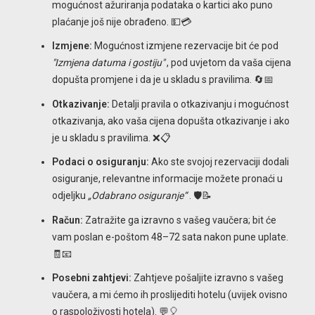
mogućnost ažuriranja podataka o kartici ako puno
plaćanje još nije obrađeno. 💵💳
Izmjene:
Mogućnost izmjene rezervacije bit će pod
"Izmjena datuma i gostiju"
, pod uvjetom da vaša cijena
dopušta promjene i da je u skladu s pravilima. 🔄📅
Otkazivanje:
Detalji pravila o otkazivanju i mogućnost
otkazivanja, ako vaša cijena dopušta otkazivanje i ako
je u skladu s pravilima. ❌📋
Podaci o osiguranju:
Ako ste svojoj rezervaciji dodali
osiguranje, relevantne informacije možete pronaći u
odjeljku
„Odabrano osiguranje“
. 🛡️📝
Račun:
Zatražite ga izravno s vašeg vaučera; bit će
vam poslan e-poštom 48–72 sata nakon pune uplate.
🧾📧
Posebni zahtjevi:
Zahtjeve pošaljite izravno s vašeg
vaučera, a mi ćemo ih proslijediti hotelu (uvijek ovisno
o raspoloživosti hotela). 💬🎈