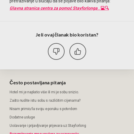
pretraživanje u slučaju da se pojave bilo kakva pitanja:
Glavna stranica centra za pomoć Stayforlonga
. 💻🔍
Je li ovaj članak bio koristan?
Često postavljana pitanja
Hotel mi je naplatio više ili mi je sobu snizio.
Zašto nudite istu sobu s različitim cijenama?
Nisam primio/la svoju e-poruku s potvrdom
Dodatne usluge
Uočavanje i prijavljivanje prijevara uz Stayforlong