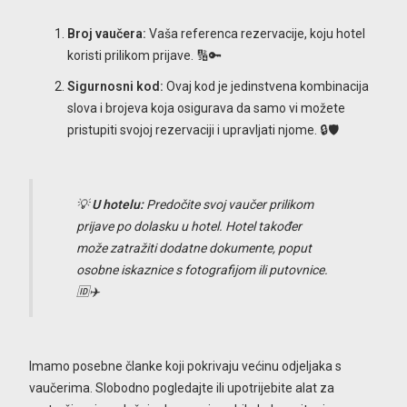
Broj vaučera:
Vaša referenca rezervacije, koju hotel
koristi prilikom prijave. 🔢🔑
Sigurnosni kod:
Ovaj kod je jedinstvena kombinacija
slova i brojeva koja osigurava da samo vi možete
pristupiti svojoj rezervaciji i upravljati njome. 🔒🛡️
💡
U hotelu:
Predočite svoj vaučer prilikom
prijave po dolasku u hotel. Hotel također
može zatražiti dodatne dokumente, poput
osobne iskaznice s fotografijom ili putovnice.
🆔✈️
Imamo posebne članke koji pokrivaju većinu odjeljaka s
vaučerima. Slobodno pogledajte ili upotrijebite alat za