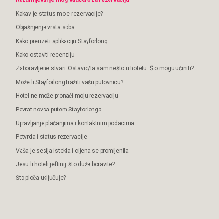
Razumijevanje mog vaučera za rezervaciju
Kakav je status moje rezervacije?
Objašnjenje vrsta soba
Kako preuzeti aplikaciju Stayforlong
Kako ostaviti recenziju
Zaboravljene stvari: Ostavio/la sam nešto u hotelu. Što mogu učiniti?
Može li Stayforlong tražiti vašu putovnicu?
Hotel ne može pronaći moju rezervaciju
Povrat novca putem Stayforlonga
Upravljanje plaćanjima i kontaktnim podacima
Potvrda i status rezervacije
Vaša je sesija istekla i cijena se promijenila
Jesu li hoteli jeftiniji što duže boravite?
Što ploča uključuje?