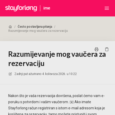
ime
/
Često postavljana pitanja
/
Razumijevanje mog vaučera za rezervaciju
Razumijevanje mog vaučera za
rezervaciju
Zadnji put ažurirano
4. kolovoza 2026. u 10:22
Nakon što je vaša rezervacija dovršena, poslat ćemo vam e-
poruku s potvrdom i vašim vaučerom. ✉️ Ako imate
Stayforlong račun registriran s istom e-mail adresom koja je
korištena za rezervaciju, tamo možete pristupiti i svom