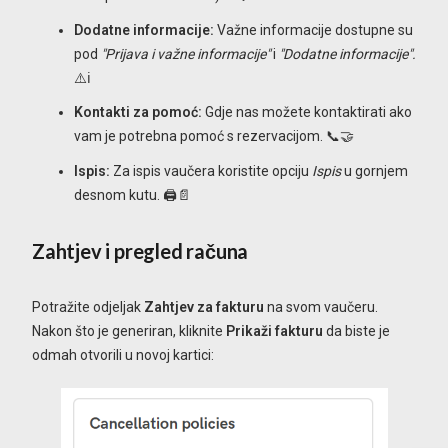
Dodatne informacije:
Važne informacije dostupne su
pod
"Prijava i važne informacije"
i
"Dodatne informacije".
⚠️ℹ️
Kontakti za pomoć:
Gdje nas možete kontaktirati ako
vam je potrebna pomoć s rezervacijom. 📞🤝
Ispis:
Za ispis vaučera koristite opciju
Ispis
u gornjem
desnom kutu. 🖨️📄
Zahtjev i pregled računa
Potražite odjeljak
Zahtjev za fakturu
na svom vaučeru.
Nakon što je generiran, kliknite
Prikaži fakturu
da biste je
odmah otvorili u novoj kartici: