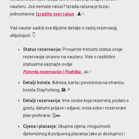
vaučeru. Još nemate račun? Izrada računa je brza i
jednostavna:
Izradite svoj račun
. 👤✨
Vaš vaučer sadrži sve ključne detalje o vašoj rezervaciji,
uključujući: 👇
Status rezervacije:
Provjerite trenutni status svoje
rezervacije izravno na vaučeru. Više o različitim
statusima saznajte ovdje:
Potvrda rezervacije i Podrška
.
📊✅
Detalji hotela:
Adresa, karta i poveznica na stranicu
hotela Stayforlong. 🏨📍
Detalji rezervacije:
Ime osobe koja rezervira, podaci o
gostu, datumi prijave i odjave, vrsta sobe i rezervirani
plan prehrane. 🗓️🛌
Cijena i plaćanje:
Ukupna cijena, mogućnosti
djelomičnog ili potpunog plaćanja (ako je dostupno) i