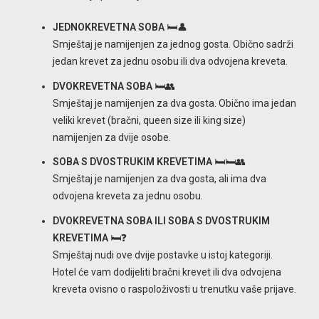
JEDNOKREVETNA SOBA
🛏️👤
Smještaj je namijenjen za jednog gosta. Obično sadrži
jedan krevet za jednu osobu ili dva odvojena kreveta.
DVOKREVETNA SOBA
🛏️👥
Smještaj je namijenjen za dva gosta. Obično ima jedan
veliki krevet (bračni, queen size ili king size)
namijenjen za dvije osobe.
SOBA S DVOSTRUKIM KREVETIMA
🛏️🛏️👥
Smještaj je namijenjen za dva gosta, ali ima dva
odvojena kreveta za jednu osobu.
DVOKREVETNA SOBA ILI SOBA S DVOSTRUKIM
KREVETIMA
🛏️❓
Smještaj nudi ove dvije postavke u istoj kategoriji.
Hotel će vam dodijeliti bračni krevet ili dva odvojena
kreveta ovisno o raspoloživosti u trenutku vaše prijave.