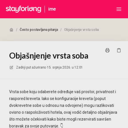
ime
/
Često postavljana pitanja
/
Objašnjenje vrsta soba
Objašnjenje vrsta soba
Zadnji put ažurirano
15. srpnja 2026. u 12:01
Vrsta sobe koju odaberete određuje vaš prostor, privatnost i
raspored kreveta. Iako se konfiguracije kreveta (poput
dvokrevetne sobe u odnosu na odvojene) mogu razlikovati
ovisno o raspoloživosti hotela, ovaj vodič detaljno objašnjava
što možete očekivati kako biste mogli rezervirati savršen
boravak za svoje putovanje. 👇