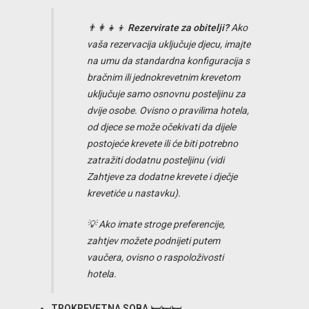
👨‍👩‍👧‍👦
Rezervirate za obitelji?
Ako
vaša rezervacija uključuje djecu, imajte
na umu da standardna konfiguracija s
bračnim ili jednokrevetnim krevetom
uključuje samo osnovnu posteljinu za
dvije osobe. Ovisno o pravilima hotela,
od djece se može očekivati da dijele
postojeće krevete ili će biti potrebno
zatražiti dodatnu posteljinu (vidi
Zahtjeve za dodatne krevete i dječje
krevetiće
u nastavku).
💡
Ako imate stroge preferencije,
zahtjev možete podnijeti putem
vaučera, ovisno o raspoloživosti
hotela.
TROKREVETNA SOBA
🛏️🛏️🛏️