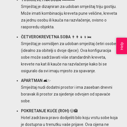
Smještaj je dizajniran za udoban smještaj triju gostiju.
Može imati kombinaciju kreveta pune veličine, kreveta
za jednu osobu ili kauča na razvlačenje, ovisno o
rasporedu objekta.
ČETVEROKREVETNA SOBA
👨‍👩‍👧‍👦🛌
Smještaj je osmišljen za udoban smještaj četiri osobe
Help
(idealno za obitelji s dvoje djece). Ova konfiguracija
sobe može sadržavati više standardnih kreveta,
krevete na kat ili kauče na razvlačenje kako bi se
osiguralo da svi imaju mjesto za spavanje.
APARTMAN
🛋️✨
Smještaj nudi dodatni prostor i ima zaseban dnevni
boravak ili prostor za sjedenje odvojen od spavaće
sobe.
POKRETANJE KUĆE (ROH)
🎲🏨
Hotel zadržava pravo dodijeliti bilo koju vrstu sobe koja
je dostupna u trenutku vaše prijave. Ova cijena ne