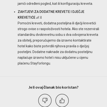
jamči određeni pogled, kat ili konfiguraciju kreveta.
ZAHTJEVI ZA DODATNE KREVETE I DJEČJE
KREVETIĆE
👶🍼
Pomoćni kreveti, dodatna posteljina ili dječji krevetići
strogo ovise o raspoloživosti hotela. Ako ste rezervirali
standardnu dvokrevetnu sobu s dva odvojena kreveta
za obitelj, preporučujemo da izravno kontaktirate
hotel kako biste potvrdili njihova pravila o dječjoj
posteljini. Dodatne naknade za dodatnu posteljinu
naplaćuje izravno hotel i nisu uključene u cijenu
plaćenu Stayforlongu.
Je li ovaj članak bio koristan?