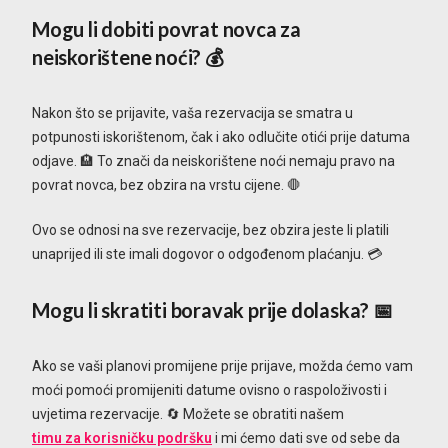
Mogu li dobiti povrat novca za
neiskorištene noći?
💰
Nakon što se prijavite, vaša rezervacija se smatra u
potpunosti iskorištenom, čak i ako odlučite otići prije datuma
odjave. 🏨 To znači da neiskorištene noći nemaju pravo na
povrat novca, bez obzira na vrstu cijene. 🛑
Ovo se odnosi na sve rezervacije, bez obzira jeste li platili
unaprijed ili ste imali dogovor o odgođenom plaćanju. 💳
Mogu li skratiti boravak prije dolaska?
📅
Ako se vaši planovi promijene prije prijave, možda ćemo vam
moći pomoći promijeniti datume ovisno o raspoloživosti i
uvjetima rezervacije. 🔄 Možete se obratiti našem
timu za korisničku podršku
i mi ćemo dati sve od sebe da