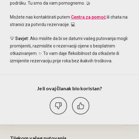
podršku. Tu smo da vam pomognemo. 🤝
Možete nas kontaktirati putem
Centra za pomoć
ili chata na
stranici za potvrdu rezervacije. 💻
💡
Savjet:
Ako mislite da bi se datumi vašeg putovanja mogli
promijeniti, razmislite o rezervaciji cijene s besplatnim
otkazivanjem. ✨ To vam daje fleksibilnost da otkažete ili
izmijenite rezervaciju prije roka bez ikakvih troškova.
Je li ovaj članak bio koristan?
Tijekom vašeg putovanja