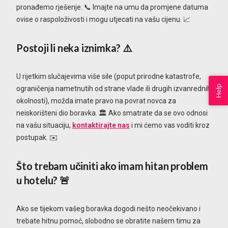
pronađemo rješenje. 📞 Imajte na umu da promjene datuma
ovise o raspoloživosti i mogu utjecati na vašu cijenu. 📈
Postoji li neka iznimka?
⚠️
U rijetkim slučajevima više sile (poput prirodne katastrofe,
Help
ograničenja nametnutih od strane vlade ili drugih izvanrednih
okolnosti), možda imate pravo na povrat novca za
neiskorišteni dio boravka. 🏛️ Ako smatrate da se ovo odnosi
na vašu situaciju,
kontaktirajte nas
i mi ćemo vas voditi kroz
postupak. ✉️
Što trebam učiniti ako imam hitan problem
u hotelu?
🚨
Ako se tijekom vašeg boravka dogodi nešto neočekivano i
trebate hitnu pomoć, slobodno se obratite našem timu za