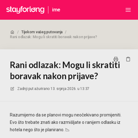
ime
/
Tijekom vašeg putovanja
/
Rani odlazak: Mogu li skratiti boravak nakon prijave?
Rani odlazak: Mogu li skratiti
boravak nakon prijave?
Zadnji put ažurirano
13. srpnja 2026. u 13:37
Razumijemo da se planovi mogu neočekivano promijeniti.
Evo što trebate znati ako razmišljate o ranijem odlasku iz
hotela nego što je planirano. 📉