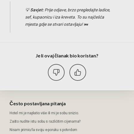
💡
Savjet:
Prije odjave, brzo pregledajte ladice,
sef, kupaonicu i iza kreveta. To su najčešća
mjesta gdje se stvari ostavljaju! 🛌
Je li ovaj članak bio koristan?
Često postavljana pitanja
Hotel mi je naplatio više ili mi je sobu snizio.
Zašto nudite istu sobu s različitim cijenama?
Nisam primio/la svoju e-poruku s potvrdom