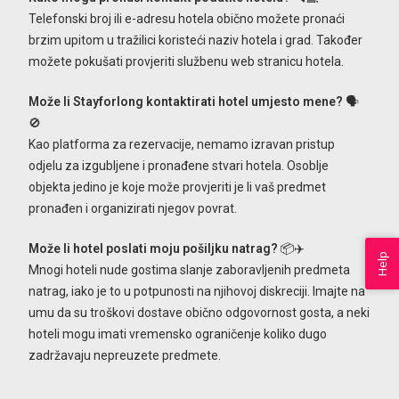
Telefonski broj ili e-adresu hotela obično možete pronaći
brzim upitom u tražilici koristeći naziv hotela i grad. Također
možete pokušati provjeriti službenu web stranicu hotela.
Može li Stayforlong kontaktirati hotel umjesto mene?
🗣️
🚫
Kao platforma za rezervacije, nemamo izravan pristup
odjelu za izgubljene i pronađene stvari hotela. Osoblje
objekta jedino je koje može provjeriti je li vaš predmet
pronađen i organizirati njegov povrat.
Može li hotel poslati moju pošiljku natrag?
📦✈️
Help
Mnogi hoteli nude gostima slanje zaboravljenih predmeta
natrag, iako je to u potpunosti na njihovoj diskreciji. Imajte na
umu da su troškovi dostave obično odgovornost gosta, a neki
hoteli mogu imati vremensko ograničenje koliko dugo
zadržavaju nepreuzete predmete.