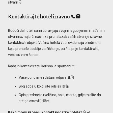
stvari! 👇
Kontaktirajte hotel izravno 📞🏨
Budući da hoteli sami upravljaju svojim izgubljenim i nađenim
stvarima, najbrži način za pronalazak vaših stvari je izravno
kontaktirati objekt. Većina hotela vodi evidenciju predmeta
koje pronađe osoblje za čišćenje, pa što prije kontaktirate,
veće su vam šanse.
Kada ih kontaktirate, korisno je spomenuti:
Vaše puno ime i datum odjave 👤🗓️
Broj sobe u kojoj ste odsjeli 🚪🔢
Opis predmeta (veličina, boja, marka, gdje mislite da
ste ga ostavili) 🎒🎨
Kako mogu pronaći kontakt podatke hotela?
🔍💻