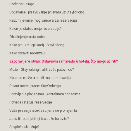
Dodatne usluge
Uočavanje i prijavljivanje prijevara uz Stayforlong
Razumijevanje mog vaučera za rezervaciju
Kakav je status moje rezervacije?
Objašnjenje vrsta soba
Kako preuzeti aplikaciju Stayforlong
Kako ostaviti recenziju
Zaboravljene stvari: Ostavio/la sam nešto u hotelu. Što mogu učiniti?
Može li Stayforlong tražiti vašu putovnicu?
Hotel ne može pronaći moju rezervaciju
Povrat novca putem Stayforlonga
Upravljanje plaćanjima i kontaktnim podacima
Potvrda i status rezervacije
Vaša je sesija istekla i cijena se promijenila
Jesu li hoteli jeftiniji što duže boravite?
Što ploča uključuje?