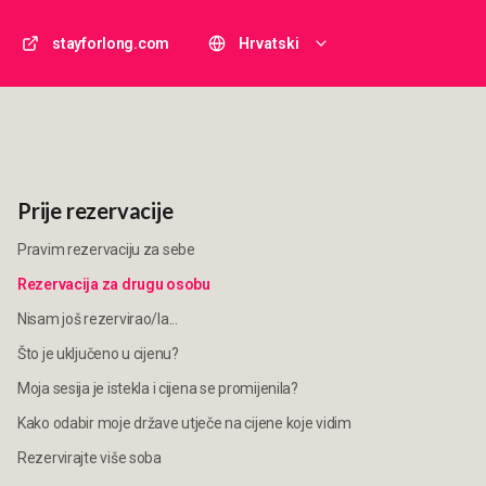
stayforlong.com
Hrvatski
Prije rezervacije
Pravim rezervaciju za sebe
Rezervacija za drugu osobu
Nisam još rezervirao/la...
Što je uključeno u cijenu?
Moja sesija je istekla i cijena se promijenila?
Kako odabir moje države utječe na cijene koje vidim
Rezervirajte više soba