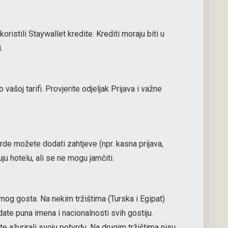
koristili Staywallet kredite. Krediti moraju biti u
.
vašoj tarifi. Provjerite odjeljak Prijava i važne
rde možete dodati zahtjeve (npr. kasna prijava,
ju hotelu, ali se ne mogu jamčiti.
nog gosta. Na nekim tržištima (Turska i Egipat)
te puna imena i nacionalnosti svih gostiju.
e ažurirali svoju potvrdu. Na drugim tržištima nisu