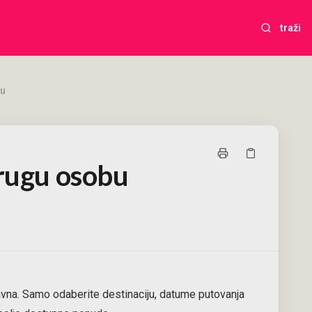
traži
bu
drugu osobu
avna. Samo odaberite destinaciju, datume putovanja