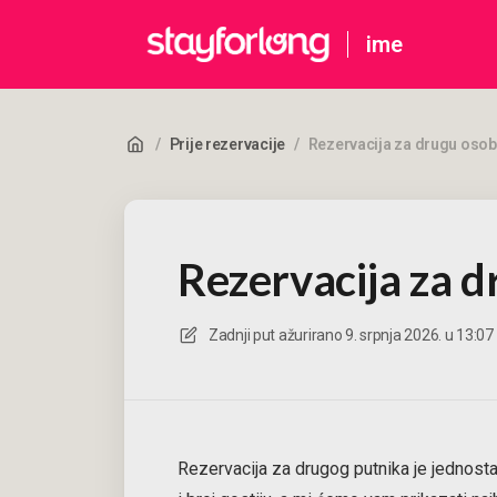
ime
/
Prije rezervacije
/
Rezervacija za drugu oso
Rezervacija za 
Zadnji put ažurirano
9. srpnja 2026. u 13:07
Rezervacija za drugog putnika je jednost