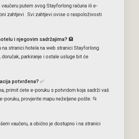
m vaučeru putem svog Stayforlong računa ili e-
bni zahtjevi
. Svi zahtjevi ovise o raspoloživosti
hotelu i njegovim sadržajima?
🏨
na stranici hotela na web stranici Stayforlong.
 doručak, parkiranje i ostale usluge bit će
vacija potvrđena?
✅
a, primit ćete e-poruku s potvrdom koja sadrži vaš
e e-poruku, provjerite mapu neželjene pošte. 📂
ašem vaučeru, a obično je dostupno i na stranici