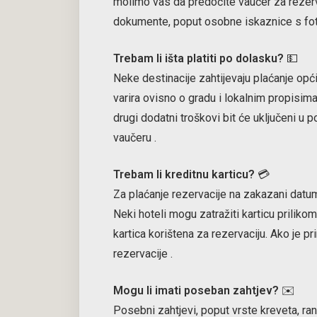
molimo vas da predočite vaučer za rezerva
dokumente, poput osobne iskaznice s foto
Trebam li išta platiti po dolasku?
💵
Neke destinacije zahtijevaju plaćanje opći
varira ovisno o gradu i lokalnim propisima. 
drugi dodatni troškovi bit će uključeni u 
vaučeru
.
Trebam li kreditnu karticu?
💳
Za plaćanje rezervacije na zakazani datum 
Neki hoteli mogu zatražiti karticu prilikom
kartica korištena za rezervaciju. Ako je pr
rezervacije
.
Mogu li imati poseban zahtjev?
✉️
Posebni zahtjevi, poput vrste kreveta, ra