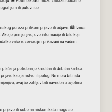
ciju. 🎟️ Hotel također može zatražiti dodatne
grafijom ili putovnice.
nskog poreza prilikom prijave ili odjave. 🏙️ Iznos
Ako je primjenjivo, ove informacije ili bilo koji
podatke vaše rezervacije i prikazani na vašem
plaćanja potrebna je kreditna ili debitna kartica.
 prijave kao jamstvo ili polog. Ne mora biti ista
imjenjivo, ovaj će zahtjev biti naveden u uvjetima
ne prijave ili sobe na niskom katu, mogu se