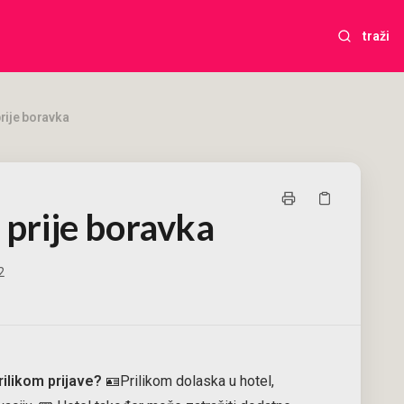
traži
prije boravka
i prije boravka
2
ilikom prijave?
🪪Prilikom dolaska u hotel,