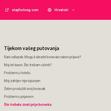
stayforlong.com
Hrvatski
Tijekom vašeg putovanja
Rani odlazak: Mogu li skratiti boravak nakon prijave?
Moj let kasni. Što trebam učiniti?
Problemi u hotelu
Moj zahtjev nije ispunjen
Želim produžiti svoj boravak
Problemi s prijavom
Što trebate znati prije boravka