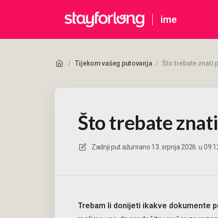
ime
/
Tijekom vašeg putovanja
/
Što trebate znati 
Što trebate znat
Zadnji put ažurirano
13. srpnja 2026. u 09:1
Trebam li donijeti ikakve dokumente pr