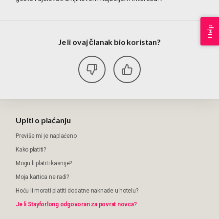
Help
Je li ovaj članak bio koristan?
Upiti o plaćanju
Previše mi je naplaćeno
Kako platiti?
Mogu li platiti kasnije?
Moja kartica ne radi?
Hoću li morati platiti dodatne naknade u hotelu?
Je li Stayforlong odgovoran za povrat novca?