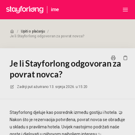
ime
/
Upiti o plaćanju
/
Je li Stayforlong odgovoran za povrat novca?
Je li Stayforlong odgovoran za
povrat novca?
Zadnji put ažurirano
13. srpnja 2026. u 15:20
Stayforlong djeluje kao posrednik između gostiju i hotela. 🤝
Nakon što je rezervacija potvrđena, povrat novca se obrađuje
u skladu s pravilima hotela. Uvijek nastojimo podržati naše
goste i djelovati u njihovom najboljem interesu.✨