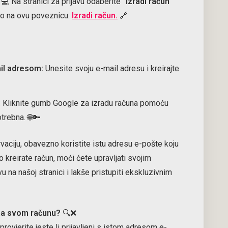
 Na stranici za prijavu odaberite
"Izradi račun"
avno na ovu poveznicu:
Izradi račun.
🔗
il adresom:
Unesite svoju e-mail adresu i kreirajte
:
Kliknite gumb Google za izradu računa pomoću
trebna. 🌐🔑
rvaciju, obavezno koristite istu adresu e-pošte koju
to kreirate račun, moći ćete upravljati svojim
u na našoj stranici i lakše pristupiti ekskluzivnim
na svom računu?
🔍❌
rovjerite jeste li prijavljeni s istom adresom e-