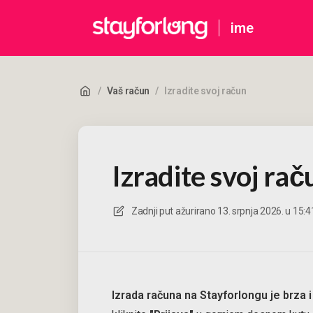
ime
/
Vaš račun
/
Izradite svoj račun
Izradite svoj rač
Zadnji put ažurirano
13. srpnja 2026. u 15:4
Izrada računa na Stayforlongu je brza 