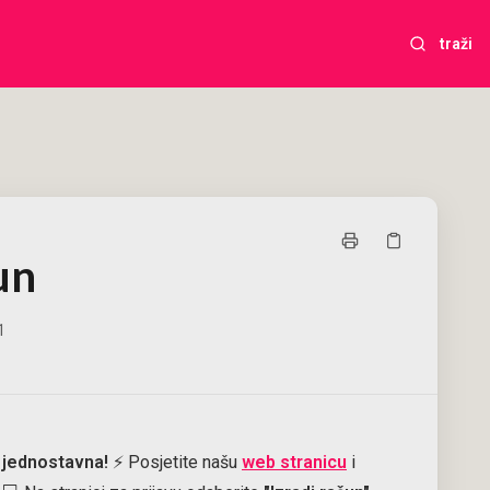
traži
un
1
i jednostavna!
⚡ Posjetite našu
web stranicu
i