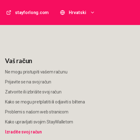
stayforlong.com
Hrvatski
Vaš račun
Ne mogu pristupiti vašem računu
Prijavite se na svoj račun
Zatvorite ili izbrišite svoj račun
Kako se mogu pretplatiti ili odjaviti s biltena
Problemi s našom web stranicom
Kako upravljati svojim StayWalletom
Izradite svoj račun