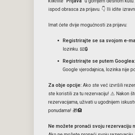
kliknite
"Prijava"
u gornjem desnom kutu. 
ispod obrasca za prijavu. 👇 Ili idite izr
Imat ćete dvije mogućnosti za prijavu:
Registrirajte se sa svojom e-ma
lozinku. 📧🔒
Registrirajte se putem Googlea
Google vjerodajnica, lozinka nije po
Za obje opcije:
Ako ste već izvršili reze
ste koristili za tu rezervaciju! ⚠️ Nakon š
rezervacijama, uživati u ugodnijem iskustv
ponudama! 🎁🏨
Ne možete pronaći svoju rezervaciju 
Ako ne možete pronaći svoju rezervaciju, p