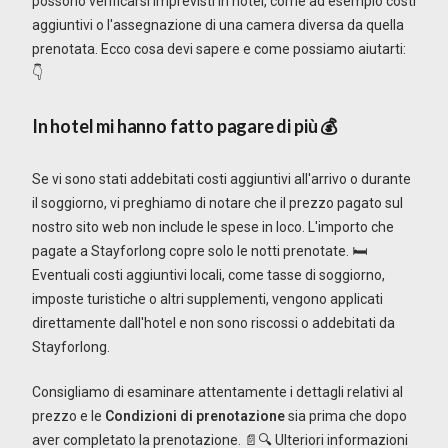
possono verificarsi imprevisti in hotel, come ad esempio costi
aggiuntivi o l'assegnazione di una camera diversa da quella
prenotata. Ecco cosa devi sapere e come possiamo aiutarti:
👇
In hotel mi hanno fatto pagare di più
💰
Se vi sono stati addebitati costi aggiuntivi all'arrivo o durante
il soggiorno, vi preghiamo di notare che il prezzo pagato sul
nostro sito web non include le spese in loco. L'importo che
pagate a Stayforlong copre solo le notti prenotate. 🛏️
Eventuali costi aggiuntivi locali, come tasse di soggiorno,
imposte turistiche o altri supplementi, vengono applicati
direttamente dall'hotel e non sono riscossi o addebitati da
Stayforlong.
Consigliamo di esaminare attentamente i dettagli relativi al
prezzo e le
Condizioni di prenotazione
sia prima che dopo
aver completato la prenotazione. 📄🔍 Ulteriori informazioni